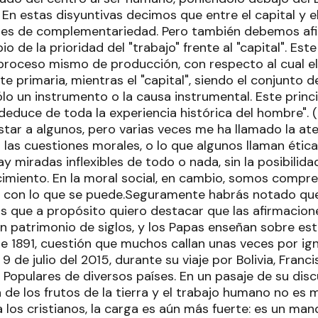
. En estas disyuntivas decimos que entre el capital y e
ones de complementariedad. Pero también debemos af
ipio de la prioridad del "trabajo" frente al "capital". Est
proceso mismo de producción, con respecto al cual el
te primaria, mientras el "capital", siendo el conjunto 
lo un instrumento o la causa instrumental. Este princ
deduce de toda la experiencia histórica del hombre". (L
tar a algunos, pero varias veces me ha llamado la at
las cuestiones morales, o lo que algunos llaman ética
ay miradas inflexibles de todo o nada, sin la posibili
imiento. En la moral social, en cambio, somos compres
con lo que se puede.Seguramente habrás notado que
Es que a propósito quiero destacar que las afirmacion
on patrimonio de siglos, y los Papas enseñan sobre e
e 1891, cuestión que muchos callan unas veces por ign
l 9 de julio del 2015, durante su viaje por Bolivia, Fra
Populares de diversos países. En un pasaje de su disc
a de los frutos de la tierra y el trabajo humano no es m
 los cristianos, la carga es aún más fuerte: es un ma