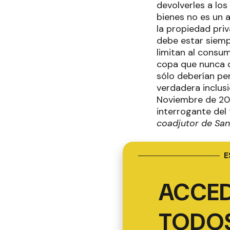
devolverles a los
bienes no es un a
la propiedad pri
debe estar siemp
limitan al consu
copa que nunca d
sólo deberían pe
verdadera inclusió
Noviembre de 201
interrogante del 
coadjutor de San
E
ACCED
TODOS