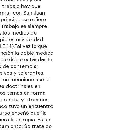
l trabajo hay que
irmar con San Juan
e principio se refiere
 trabajo es siempre
de los medios de
ipio es una verdad
E 14).Tal vez lo que
ención la doble medida
 de doble estándar. En
dad de contemplar
ivos y tolerantes,
 no mencioné aún al
es doctrinales en
stos temas en forma
orancia, y otras con
ncisco tuvo un encuentro
urso enseñó que "la
era filantropía. Es un
ndamiento. Se trata de