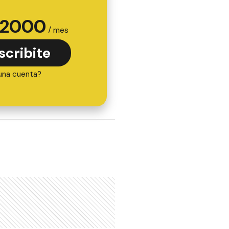
2000
/ mes
scribite
una cuenta?