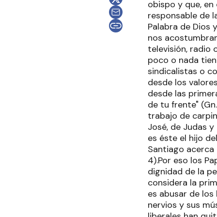
obispo y que, en
responsable de la
Palabra de Dios y
nos acostumbram
televisión, radio
poco o nada tien
sindicalistas o 
desde los valore
desde las primer
de tu frente" (Gn
trabajo de carpin
José, de Judas y 
es éste el hijo d
Santiago acerca d
4).Por eso los P
dignidad de la pe
considera la pri
es abusar de los
nervios y sus mú
liberales han qu