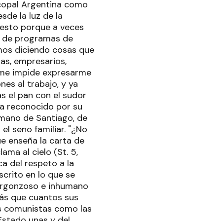
scopal Argentina como
sde la luz de la
o esto porque a veces
s de programas de
amos diciendo cosas que
as, empresarios,
o me impide expresarme
es al trabajo, y ya
s el pan con el sudor
era reconocido por su
ermano de Santiago, de
el seno familiar. "¿No
ue enseña la carta de
ama al cielo (St. 5,
a del respeto a la
scrito en lo que se
vergonzoso e inhumano
más que cuantos sus
as comunistas como las
Estado unas y del