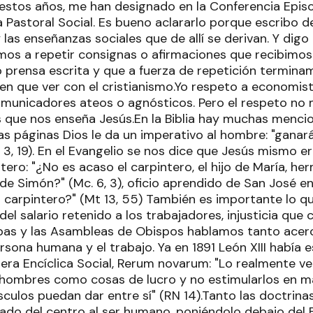
 estos años, me han designado en la Conferencia Epi
 Pastoral Social. Es bueno aclararlo porque escribo de
 las enseñanzas sociales que de allí se derivan. Y dig
os a repetir consignas o afirmaciones que recibimo
 o prensa escrita y que a fuerza de repetición termin
en que ver con el cristianismo.Yo respeto a economist
comunicadores ateos o agnósticos. Pero el respeto n
s que nos enseña Jesús.En la Biblia hay muchas mencion
as páginas Dios le da un imperativo al hombre: "ganará
. 3, 19). En el Evangelio se nos dice que Jesús mismo 
tero: "¿No es acaso el carpintero, el hijo de María, h
de Simón?" (Mc. 6, 3), oficio aprendido de San José en 
el carpintero?" (Mt 13, 55) También es importante lo q
el salario retenido a los trabajadores, injusticia que cl
apas y las Asambleas de Obispos hablamos tanto acerc
rsona humana y el trabajo. Ya en 1891 León XIII había e
mera Encíclica Social, Rerum novarum: "Lo realmente 
 hombres como cosas de lucro y no estimularlos en 
sculos puedan dar entre sí" (RN 14).Tanto las doctrin
itado del centro al ser humano, poniéndolo debajo del 