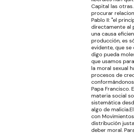
Capital las otras
procurar relaci
Pablo II: "el princ
directamente al 
una causa eficien
producción, es só
evidente, que se 
digo pueda moles
que usamos para 
la moral sexual h
procesos de crec
conformándonos 
Papa Francisco. 
materia social s
sistemática desd
algo de malicia.E
con Movimientos 
distribución just
deber moral. Para