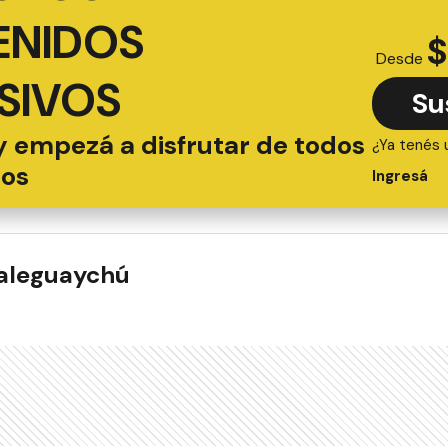
ENIDOS
$
Desde
SIVOS
Su
y empezá a disfrutar de todos
¿Ya tenés 
ios
Ingresá
ualeguaychú