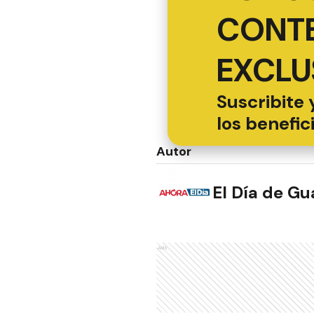
CONT
EXCLU
Suscribite 
los benefic
Autor
El Día de G
Ads