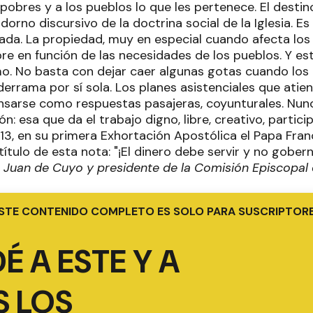
 pobres y a los pueblos lo que les pertenece. El destin
dorno discursivo de la doctrina social de la Iglesia. Es
vada. La propiedad, muy en especial cuando afecta los 
re en función de las necesidades de los pueblos. Y e
mo. No basta con dejar caer algunas gotas cuando los
errama por sí sola. Los planes asistenciales que atie
nsarse como respuestas pasajeras, coyunturales. Nunca
n: esa que da el trabajo digno, libre, creativo, particip
3, en su primera Exhortación Apostólica el Papa Fran
título de esta nota: "¡El dinero debe servir y no gobern
 Juan de Cuyo y presidente de la Comisión Episcopal 
STE CONTENIDO COMPLETO ES SOLO PARA SUSCRIPTOR
É A ESTE Y A
 LOS