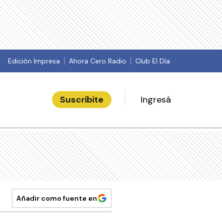
Edición Impresa
Ahora Cero Radio
Club El Día
Suscribite
Ingresá
Añadir como fuente en