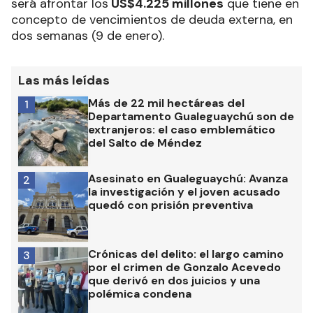
será afrontar los
US$4.225 millones
que tiene en
concepto de vencimientos de deuda externa, en
dos semanas (9 de enero).
Las más leídas
Más de 22 mil hectáreas del
1
Departamento Gualeguaychú son de
extranjeros: el caso emblemático
del Salto de Méndez
Asesinato en Gualeguaychú: Avanza
2
la investigación y el joven acusado
quedó con prisión preventiva
Crónicas del delito: el largo camino
3
por el crimen de Gonzalo Acevedo
que derivó en dos juicios y una
polémica condena