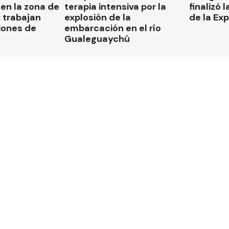
en la zona de
terapia intensiva por la
finalizó 
 trabajan
explosión de la
de la Ex
iones de
embarcación en el río
Gualeguaychú