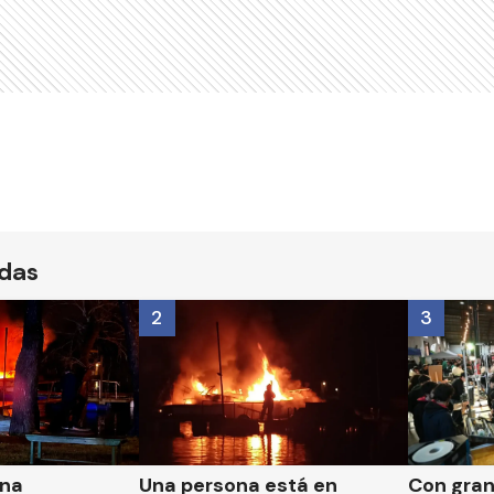
ídas
2
3
una
Una persona está en
Con gran