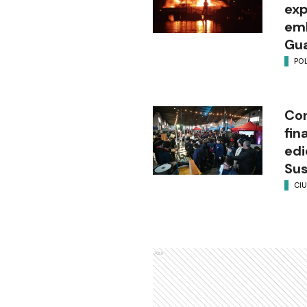
exp
emb
Gu
POL
Con
fin
edi
Su
CI
Ads