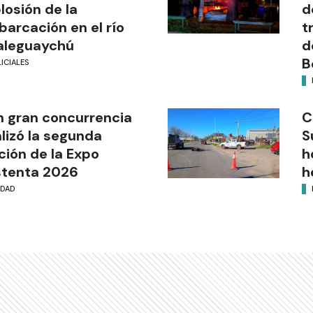
losión de la
d
arcación en el río
t
aleguaychú
d
B
ICIALES
 gran concurrencia
C
alizó la segunda
S
ción de la Expo
h
stenta 2026
h
UDAD