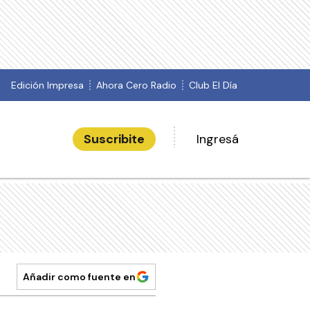
Edición Impresa
Ahora Cero Radio
Club El Día
Suscribite
Ingresá
Añadir como fuente en