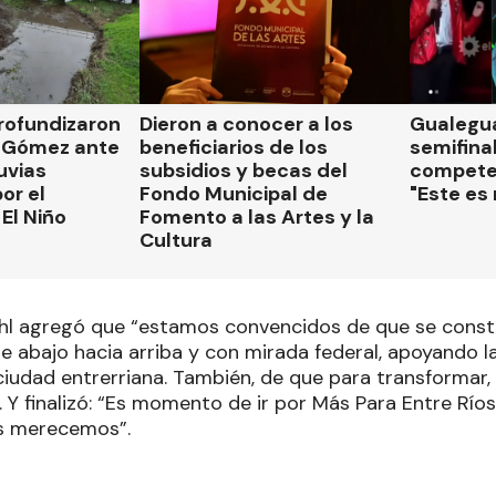
rofundizaron
Dieron a conocer a los
Gualegua
 Gómez ante
beneficiarios de los
semifinal
luvias
subsidios y becas del
compete
or el
Fondo Municipal de
"Este es
El Niño
Fomento a las Artes y la
Cultura
hl agregó que “estamos convencidos de que se const
e abajo hacia arriba y con mirada federal, apoyando l
ciudad entrerriana. También, de que para transformar,
 Y finalizó: “Es momento de ir por Más Para Entre Río
os merecemos”.