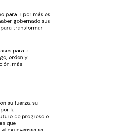
no para ir por más es
 haber gobernado sus
a para transformar
ases para el
ogo, orden y
cción, más
on su fuerza, su
por la
futuro de progreso e
rea que
 villaguayenses es