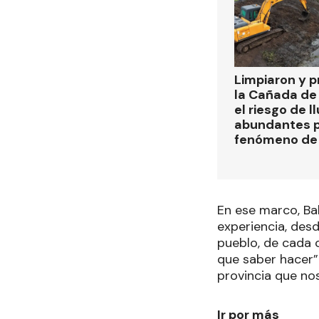
Limpiaron y p
la Cañada de
el riesgo de l
abundantes p
fenómeno de 
En ese marco, Ba
experiencia, desd
pueblo, de cada 
que saber hacer”.
provincia que n
Ir por más