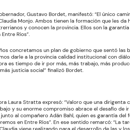
Gobernador, Gustavo Bordet, manifestó: “El único cami
Claudia Monjo. Ambos tienen la formación que les da
rerrianos y conocen la provincia. Ellos son la garantí
 Entre Ríos”.
ños concretamos un plan de gobierno que sentó las b
mos darle a la provincia calidad institucional con diál
Ahora es tiempo de ir por más, más trabajo, más produ
ás justicia social” finalizó Bordet.
ra Laura Stratta expresó: “Valoro que una dirigenta c
bajo y su enorme compromiso abrace el desafío de ir 
junto al compañero Adán Bahl, quien es garantía del 
eremos en Entre Ríos”. En ese sentido remarcó: “La ta
audia viene realizando para el desarrollo de las y los