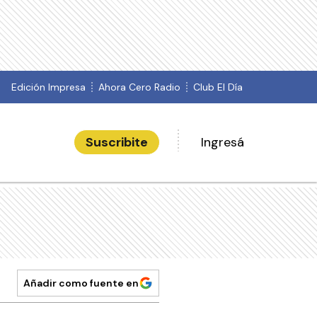
Edición Impresa
Ahora Cero Radio
Club El Día
Suscribite
Ingresá
Añadir como fuente en