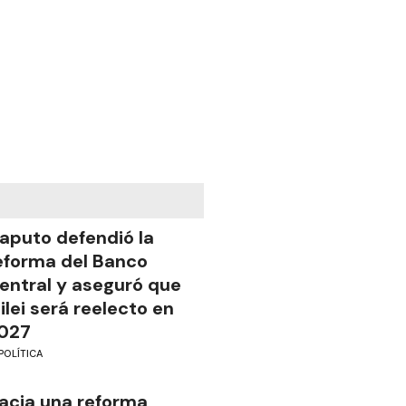
aputo defendió la
eforma del Banco
entral y aseguró que
ilei será reelecto en
027
POLÍTICA
acia una reforma