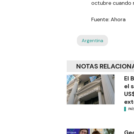
octubre cuando n
Fuente: Ahora
Argentina
NOTAS RELACION
El 
el 
US$
ext
PAÍ
Geo