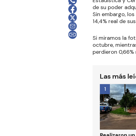
Estadística y Cen
de su poder adqui
Sin embargo, los 
14,4% real de su
Si miramos la fot
octubre, mientras
perdieron 0,66% r
Las más le
1
Realizaron u