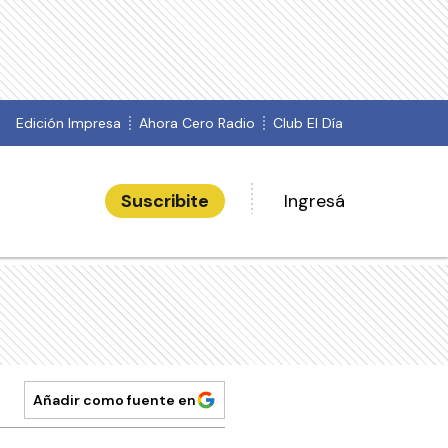
Edición Impresa
Ahora Cero Radio
Club El Día
Suscribite
Ingresá
Añadir como fuente en