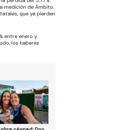
una pérdida del 5,77%
 la medición de Ámbito.
statales, que ya pierden
4% entre enero y
íodo, los haberes
obre césped: Dos