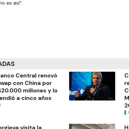
o es así”.
ADAS
Banco Central renovó
C
swap con China por
r
20.000 millones y lo
C
endió a cinco años
M
2
S
rgieva visita la
H