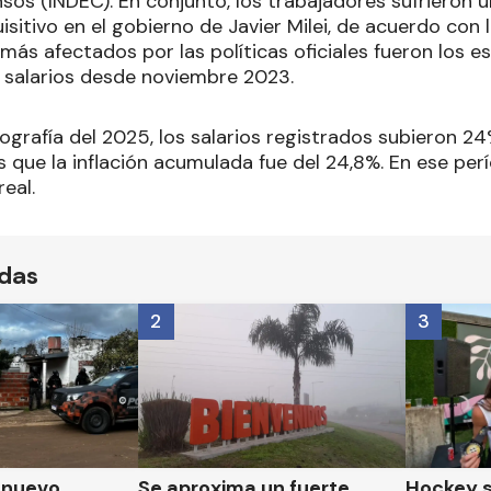
sos (INDEC). En conjunto, los trabajadores sufrieron 
sitivo en el gobierno de Javier Milei, de acuerdo con
más afectados por las políticas oficiales fueron los e
s salarios desde noviembre 2023.
ografía del 2025, los salarios registrados subieron 2
 que la inflación acumulada fue del 24,8%. En ese per
eal.
ídas
2
3
n nuevo
Se aproxima un fuerte
Hockey s