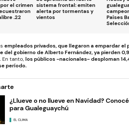
por el crimen
sistema frontal: emiten
gualegu
secuestraron
alerta por tormentas y
campeon
libre .22
vientos
Países B
Selecció
os
empleados privados, que llegaron a empardar el p
re del gobierno de Alberto Fernández, ya pierden 0
. En tanto,
los públicos -nacionales- desploman 14
se período.
sarte
¿Llueve o no llueve en Navidad? Conocé
para Gualeguaychú
EL CLIMA