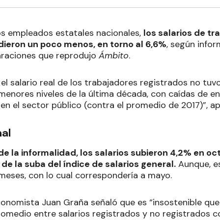
los empleados estatales nacionales,
los salarios de t
dieron un poco menos, en torno al 6,6%
, según info
raciones que reprodujo
Ámbito
.
 el salario real de los trabajadores registrados no tu
 menores niveles de la última década, con caídas de en
en el sector público (contra el promedio de 2017)”, ap
mal
e la informalidad, los salarios subieron 4,2% en o
 de la suba del índice de salarios general.
Aunque, es
meses, con lo cual correspondería a mayo.
 economista Juan Graña señaló que es “insostenible qu
romedio entre salarios registrados y no registrados co