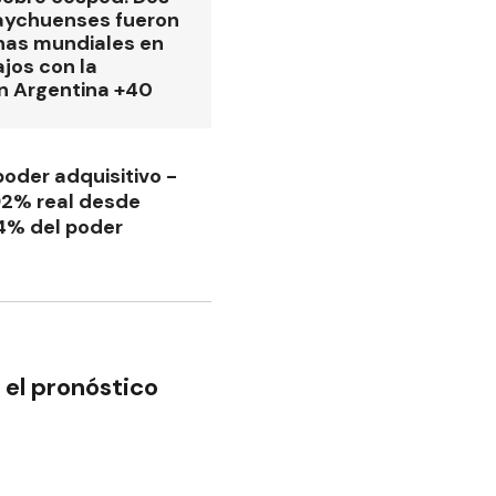
aychuenses fueron
as mundiales en
ajos con la
n Argentina +40
oder adquisitivo -
,92% real desde
,4% del poder
 el pronóstico