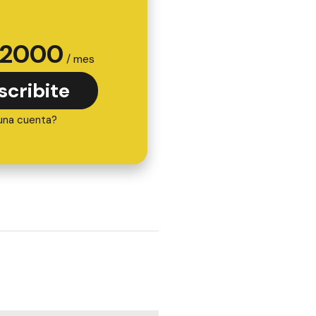
2000
/ mes
scribite
una cuenta?