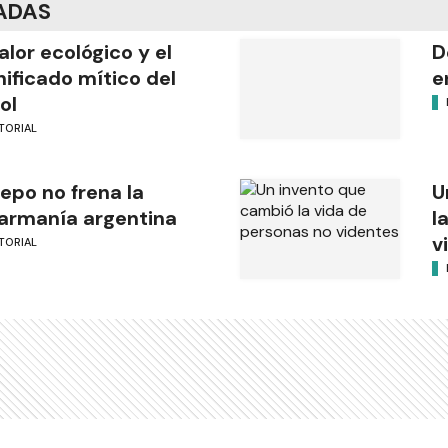
ADAS
valor ecológico y el
D
nificado mítico del
e
ol
TORIAL
cepo no frena la
U
armanía argentina
l
v
TORIAL