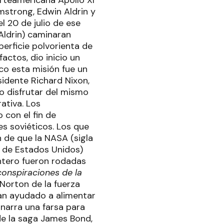
norteamericana Apollo XI
mstrong, Edwin Aldrin y
l 20 de julio de ese
Aldrin) caminaran
perficie polvorienta de
ctos, dio inicio un
ico esta misión fue un
idente Richard Nixon,
o disfrutar del mismo
ativa. Los
 con el fin de
es soviéticos. Los que
n de que la NASA (sigla
o de Estados Unidos)
ntero fueron rodadas
onspiraciones de la
 Norton de la fuerza
 han ayudado a alimentar
e narra una farsa para
 de la saga James Bond,