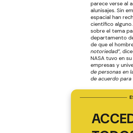
parece verse al 
alunisajes. Sin e
espacial han rec
científico alguno
sobre el tema par
departamento de 
de que el hombre
notoriedad”,
dice
NASA tuvo en su 
empresas y univ
de personas en la
de acuerdo para
E
ACCED