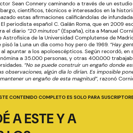
actor Sean Connery caminando a través de un estudio
mbargo, científicos, técnicos e interesados en la histor
hazado estas afirmaciones calificándolas de infundada
. El periodista español C. Galán Roma, que en 2009 esc
a el diario
“20 minutos”
(España), cita a Manuel Cornid
Astrofísica de la Universidad Complutense de Madrid
 pisó la Luna un día como hoy pero de 1969.
“Hay gen
 al apuntar a los apoloescépticos. Según recordó, en 
nómina a 35.000 personas, y otras 400.000 trabajaba
ersidades.
“No se puede construir un engaño donde est
s observaciones, algún día lo dirían. Es imposible pon
 mantener un engaño de esta magnitud”,
razonó Corni
STE CONTENIDO COMPLETO ES SOLO PARA SUSCRIPTOR
É A ESTE Y A