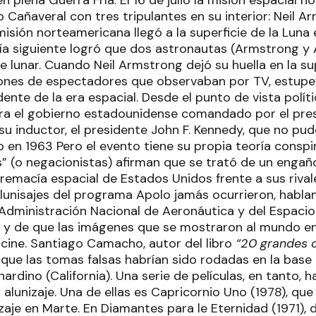
en plena Guerra Fría. El 16 de julio la misión espacial 
añaveral con tres tripulantes en su interior: Neil Ar
misión norteamericana llegó a la superficie de la Luna e
ía siguiente logró que dos astronautas (Armstrong y 
ie lunar. Cuando Neil Armstrong dejó su huella en la su
llones de espectadores que observaban por TV, estupefa
ente de la era espacial. Desde el punto de vista polít
ra el gobierno estadounidense comandado por el pres
su inductor, el presidente John F. Kennedy, que no pud
 en 1963 Pero el evento tiene su propia teoría conspir
” (o negacionistas) afirman que se trató de un engaño
remacía espacial de Estados Unidos frente a sus rival
alunisajes del programa Apolo jamás ocurrieron, habla
a Administración Nacional de Aeronáutica y del Espaci
 y de que las imágenes que se mostraron al mundo e
 cine. Santiago Camacho, autor del libro
“20 grandes c
í que las tomas falsas habrían sido rodadas en la base
ardino (California). Una serie de películas, en tanto,
so alunizaje. Una de ellas es Capricornio Uno (1978), qu
rrizaje en Marte. En Diamantes para le Eternidad (1971),