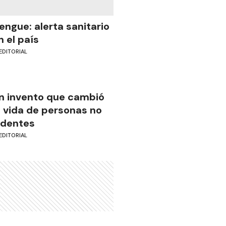
engue: alerta sanitario
n el país
EDITORIAL
n invento que cambió
a vida de personas no
identes
EDITORIAL