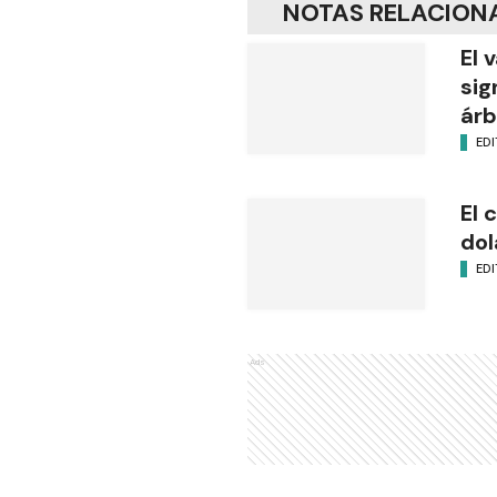
NOTAS RELACION
El 
sig
árb
EDI
El 
dol
EDI
Ads