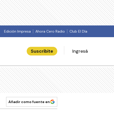
Edición Impresa
Ahora Cero Radio
Club El Día
Suscribite
Ingresá
Añadir como fuente en