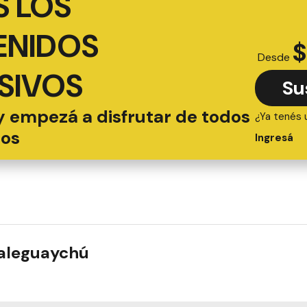
 LOS
ENIDOS
$
Desde
SIVOS
Su
y empezá a disfrutar de todos
¿Ya tenés 
ios
Ingresá
ualeguaychú