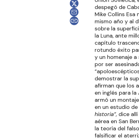
Unión Soviética, 
despegó de Cabo C
Mike Collins Esa 
mismo año y al d
sobre la superfic
la Luna, ante mi
capítulo trascend
rotundo éxito pa
y un homenaje a 
por ser asesinado
“apoloescépticos
demostrar la sup
afirman que los 
en inglés para l
armó un montaje
en un estudio de
historia”,
dice all
aérea en San Bern
la teoría del fal
falsificar el ate