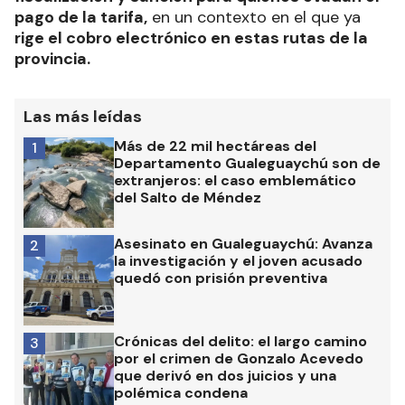
pago de la tarifa,
en un contexto en el que ya
rige el cobro electrónico en estas rutas de la
provincia.
Las más leídas
Más de 22 mil hectáreas del
1
Departamento Gualeguaychú son de
extranjeros: el caso emblemático
del Salto de Méndez
Asesinato en Gualeguaychú: Avanza
2
la investigación y el joven acusado
quedó con prisión preventiva
Crónicas del delito: el largo camino
3
por el crimen de Gonzalo Acevedo
que derivó en dos juicios y una
polémica condena