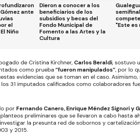
rofundizaron
Dieron a conocer a los
Gualegua
 Gómez ante
beneficiarios de los
semifinal
luvias
subsidios y becas del
compete
or el
Fondo Municipal de
"Este es
El Niño
Fomento a las Artes y la
Cultura
abogado de Cristina Kirchner,
Carlos Beraldi
, sostuvo 
entados como prueba
“fueron manipulados”
, por lo 
uestas evidencias que se toman en el caso. Asimismo, 
 los 31 imputados calificados como colaboradores fue
ado por
Fernando Canero, Enrique Méndez Signori y G
 planteos preliminares que se llevaron a cabo hasta a
nvestigar la presunta red de sobornos y cartelización
003 y 2015.