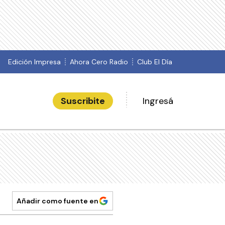
Edición Impresa
Ahora Cero Radio
Club El Día
Suscribite
Ingresá
Añadir como fuente en