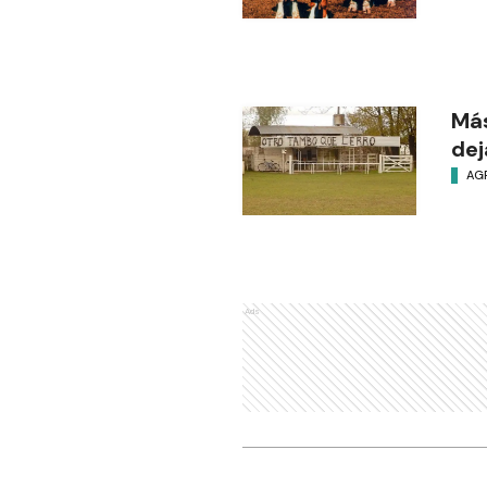
Má
dej
AG
Ads