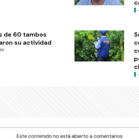
c
s de 60 tambos
S
aron su actividad
c
c
RO
p
c
Este contenido no está abierto a comentarios