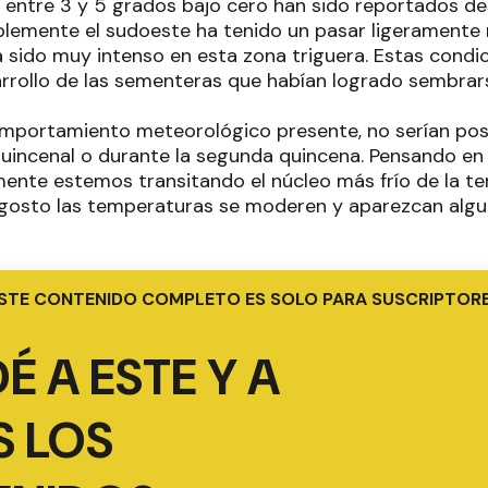
e entre 3 y 5 grados bajo cero han sido reportados 
iblemente el sudoeste ha tenido un pasar ligerament
ha sido muy intenso en esta zona triguera. Estas condi
arrollo de las sementeras que habían logrado sembrars
mportamiento meteorológico presente, no serían posib
 quincenal o durante la segunda quincena. Pensando en
emente estemos transitando el núcleo más frío de la t
gosto las temperaturas se moderen y aparezcan algun
STE CONTENIDO COMPLETO ES SOLO PARA SUSCRIPTOR
É A ESTE Y A
 LOS