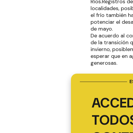
Ríos.Registros d
localidades, pos
el frío también 
potenciar el des
de mayo.
De acuerdo al co
de la transición
invierno, posibl
esperar que en a
generosas.
E
ACCED
TODOS