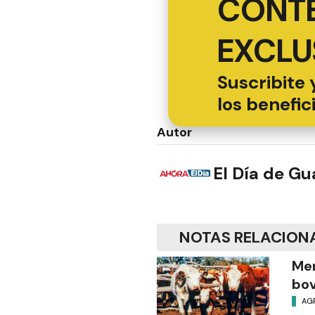
CONT
EXCLU
Suscribite 
los benefic
Autor
El Día de G
NOTAS RELACION
Men
bov
AG