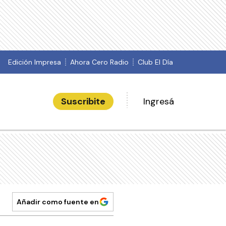
Edición Impresa
Ahora Cero Radio
Club El Día
Suscribite
Ingresá
Añadir como fuente en