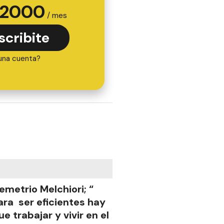
2000
/ mes
scribite
una cuenta?
emetrio Melchiori; “
ara ser eficientes hay
ue trabajar y vivir en el