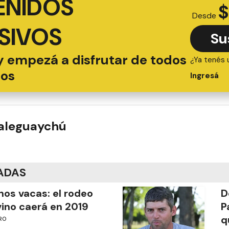
ENIDOS
$
Desde
SIVOS
Su
y empezá a disfrutar de todos
¿Ya tenés 
ios
Ingresá
ualeguaychú
ADAS
os vacas: el rodeo
D
ino caerá en 2019
P
q
RO