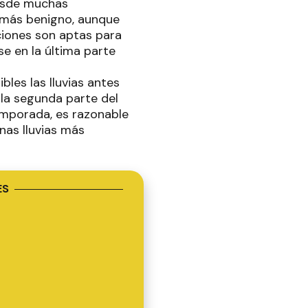
desde muchas
e más benigno, aunque
ciones son aptas para
e en la última parte
les las lluvias antes
 la segunda parte del
emporada, es razonable
as lluvias más
ES