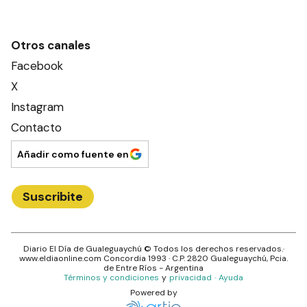
Otros canales
Facebook
X
Instagram
Contacto
Añadir como fuente en
Suscribite
Diario El Día de Gualeguaychú
© Todos los derechos reservados.·
www.
eldiaonline.com
Concordia 1993
· C.P.
2820
Gualeguaychú
, Pcia.
de
Entre Ríos
- Argentina
Términos y condiciones
y
privacidad
·
Ayuda
Powered by