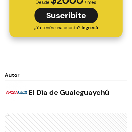
$
2000
Desde
/ mes
Suscribite
¿Ya tenés una cuenta?
Ingresá
Autor
El Día de Gualeguaychú
Ads