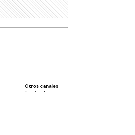
Otros canales
Facebook
X
Instagram
Contacto
Añadir como fuente en