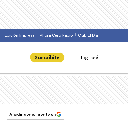
Edición Impresa
Ahora Cero Radio
Club El Día
Suscribite
Ingresá
Añadir como fuente en