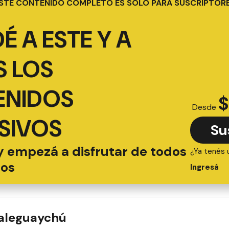
STE CONTENIDO COMPLETO ES SOLO PARA SUSCRIPTOR
É A ESTE Y A
 LOS
ENIDOS
$
Desde
SIVOS
Su
y empezá a disfrutar de todos
¿Ya tenés 
ios
Ingresá
ualeguaychú