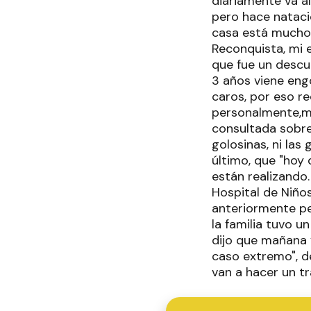
diariamente va al
pero hace natació
casa está mucho
Reconquista, mi 
que fue un descu
3 años viene eng
caros, por eso r
personalmente,mi
consultada sobre
golosinas, ni las
último, que "hoy
están realizando.
Hospital de Niño
anteriormente per
la familia tuvo u
dijo que mañana 
caso extremo", d
van a hacer un tr