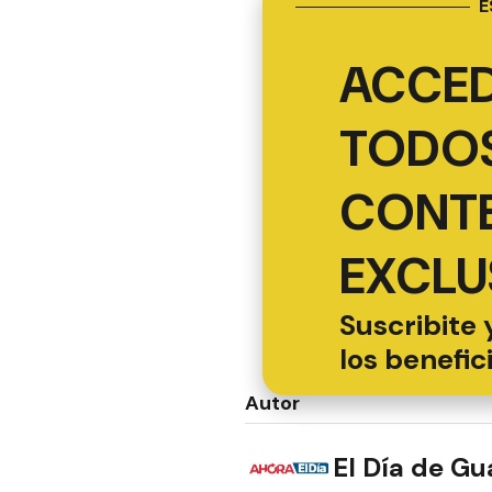
E
ACCED
TODOS
CONT
EXCLU
Suscribite 
los benefic
Autor
El Día de G