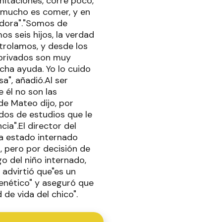
mitaciones, corre poco,
a mucho es comer, y en
adora"."Somos de
s seis hijos, la verdad
trolamos, y desde los
 privados son muy
cha ayuda. Yo lo cuido
", añadió.Al ser
 él no son las
de Mateo dijo, por
dos de estudios que le
ia".El director del
ía estado internado
, pero por decisión de
go del niño internado,
advirtió que"es un
enético" y aseguró que
de vida del chico".