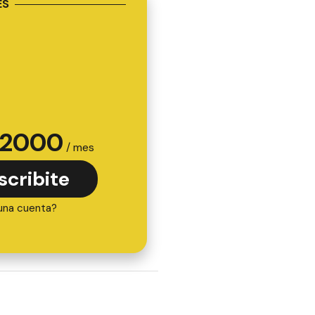
ES
2000
/ mes
scribite
una cuenta?