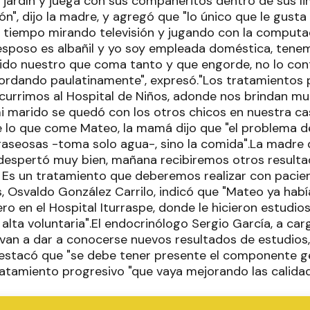
 jardín y juega con sus compañeritos dentro de sus li
n", dijo la madre, y agregó que "lo único que le gust
 tiempo mirando televisión y jugando con la comput
esposo es albañil y yo soy empleada doméstica, tenemo
ido nuestro que coma tanto y que engorde, no lo con
ordando paulatinamente", expresó."Los tratamientos
ecurrimos al Hospital de Niños, adonde nos brindan mu
 marido se quedó con los otros chicos en nuestra casa
 lo que come Mateo, la mamá dijo que "el problema de
 gaseosas -toma solo agua-, sino la comida".La madre 
 despertó muy bien, mañana recibiremos otros resulta
 Es un tratamiento que deberemos realizar con pacienc
s, Osvaldo González Carrilo, indicó que "Mateo ya hab
o en el Hospital Iturraspe, donde le hicieron estudios
n alta voluntaria".El endocrinólogo Sergio García, a car
van a dar a conocerse nuevos resultados de estudios, 
estacó que "se debe tener presente el componente g
atamiento progresivo "que vaya mejorando las calidad 