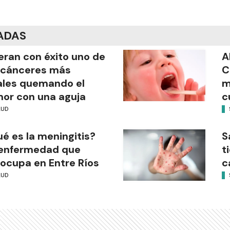
ADAS
ran con éxito uno de
A
 cánceres más
C
ales quemando el
m
or con una aguja
c
LUD
é es la meningitis?
S
 enfermedad que
t
ocupa en Entre Ríos
c
LUD