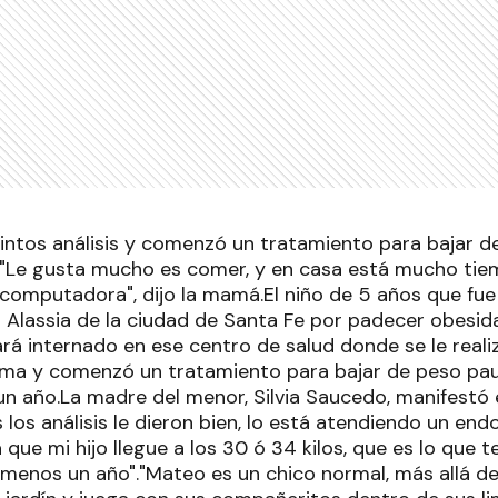
stintos análisis y comenzó un tratamiento para bajar 
 "Le gusta mucho es comer, y en casa está mucho tie
 computadora", dijo la mamá.El niño de 5 años que fue
 Alassia de la ciudad de Santa Fe por padecer obesid
uará internado en ese centro de salud donde se le realiz
ama y comenzó un tratamiento para bajar de peso pau
un año.La madre del menor, Silvia Saucedo, manifestó 
los análisis le dieron bien, lo está atendiendo un endo
que mi hijo llegue a los 30 ó 34 kilos, que es lo que t
enos un año"."Mateo es un chico normal, más allá de