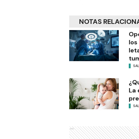
NOTAS RELACION
Ope
los
let
tum
SA
¿Qu
La
pre
SA
Ads