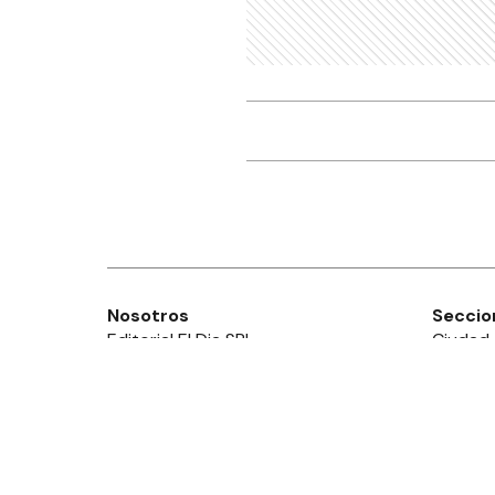
Nosotros
Seccio
Editorial El Dia SRL
Ciudad
Edición Impresa
Provinc
Ahora Cero Radio
País
Club El Día
Mundo
Deport
Policial
Política