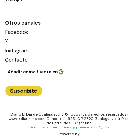
Otros canales
Facebook
X
Instagram
Contacto
Añadir como fuente en
Suscribite
Diario El Día de Gualeguaychú
© Todos los derechos reservados.·
www.
eldiaonline.com
Concordia 1993
· C.P.
2820
Gualeguaychú
, Pcia.
de
Entre Ríos
- Argentina
Términos y condiciones
y
privacidad
·
Ayuda
Powered by