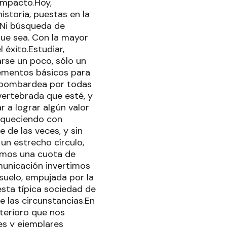
 impacto.Hoy,
istoria, puestas en la
. Ni búsqueda de
que sea. Con la mayor
 éxito.Estudiar,
arse un poco, sólo un
ementos básicos para
s bombardea por todas
vertebrada que esté, y
 a lograr algún valor
riqueciendo con
 de las veces, y sin
un estrecho círculo,
nemos una cuota de
municación invertimos
 suelo, empujada por la
sta típica sociedad de
e las circunstancias.En
terioro que nos
es y ejemplares