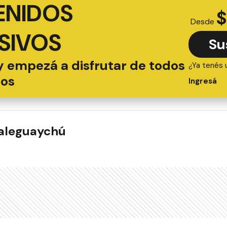
ENIDOS
$
Desde
SIVOS
Su
y empezá a disfrutar de todos
¿Ya tenés 
ios
Ingresá
ualeguaychú