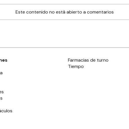
Este contenido no está abierto a comentarios
nes
Farmacias de turno
Tiempo
ia
es
es
áculos