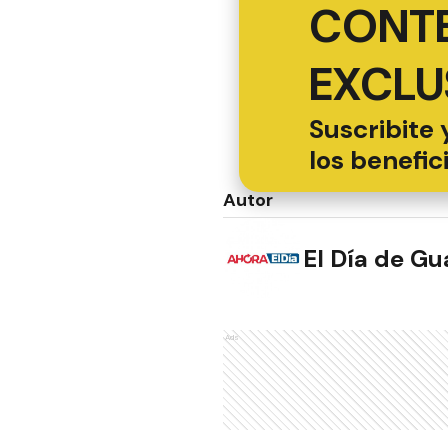
CONT
EXCLU
Suscribite 
los benefic
Autor
El Día de G
Ads