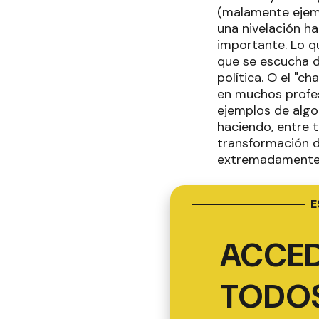
(malamente ejemp
una nivelación ha
importante. Lo qu
que se escucha de
política. O el "c
en muchos profes
ejemplos de alg
haciendo, entre 
transformación d
extremadamente c
E
ACCED
TODOS