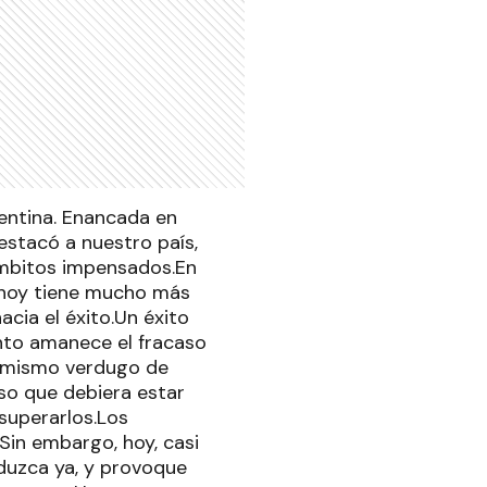
gentina. Enancada en
estacó a nuestro país,
ámbitos impensados.En
l, hoy tiene mucho más
cia el éxito.Un éxito
nto amanece el fracaso
el mismo verdugo de
eso que debiera estar
 superarlos.Los
Sin embargo, hoy, casi
oduzca ya, y provoque