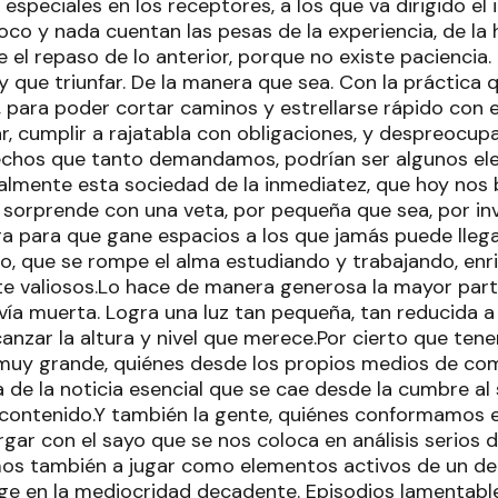
speciales en los receptores, a los que va dirigido el
co y nada cuentan las pesas de la experiencia, de la h
e el repaso de lo anterior, porque no existe paciencia
y que triunfar. De la manera que sea. Con la práctica 
, para poder cortar caminos y estrellarse rápido con el
r, cumplir a rajatabla con obligaciones, y despreocup
rechos que tanto demandamos, podrían ser algunos el
almente esta sociedad de la inmediatez, que hoy no
a sorprende con una veta, por pequeña que sea, por in
ra para que gane espacios a los que jamás puede llegar
o, que se rompe el alma estudiando y trabajando, en
e valiosos.Lo hace de manera generosa la mayor parte
ía muerta. Logra una luz tan pequeña, tan reducida a 
canzar la altura y nivel que merece.Por cierto que te
muy grande, quiénes desde los propios medios de co
a de la noticia esencial que se cae desde la cumbre al
contenido.Y también la gente, quiénes conformamos e
ar con el sayo que se nos coloca en análisis serios d
amos también a jugar como elementos activos de un de
ge en la mediocridad decadente. Episodios lamentabl