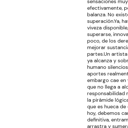
sensaciones muy e
efectivamente, po
balanza. No exist
superación.Ya, ha
viveza disponible
superarse, innova
poco, de los de
mejorar sustanci
partes.Un artist
ya alcanza y sob
humano silencios
aportes realment
embargo cae en v
que no llega a al
responsabilidad 
la pirámide lógic
que es hueca de 
hoy, debemos carg
definitiva, entr
arrastra y sumer