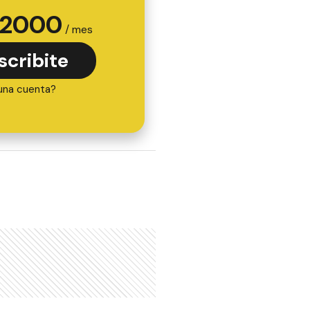
2000
/ mes
scribite
una cuenta?