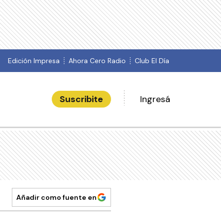
Edición Impresa
Ahora Cero Radio
Club El Día
Suscribite
Ingresá
Añadir como fuente en