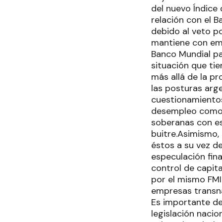
del nuevo Índice 
relación con el 
debido al veto p
mantiene con emp
Banco Mundial pa
situación que ti
más allá de la p
las posturas arg
cuestionamientos 
desempleo como u
soberanas con esp
buitre.Asimismo,
éstos a su vez de
especulación fina
control de capit
por el mismo FMI
empresas transna
Es importante de
legislación nacio