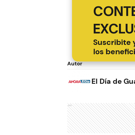
CONT
EXCLU
Suscribite 
los benefic
Autor
El Día de G
Ads