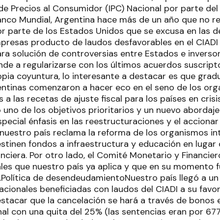
de Precios al Consumidor (IPC) Nacional por parte del
Banco Mundial, Argentina hace más de un año que no 
or parte de los Estados Unidos que se excusa en las 
resas producto de laudos desfavorables en el CIADI (
ra solución de controversias entre Estados e inversor
ende a regularizarse con los últimos acuerdos suscrip
ropia coyuntura, lo interesante a destacar es que gra
entinas comenzaron a hacer eco en el seno de los org
a las recetas de ajuste fiscal para los países en crisis
no de los objetivos prioritarios y un nuevo abordaje
ecial énfasis en las reestructuraciones y el accionar
 nuestro país reclama la reforma de los organismos in
stinen fondos a infraestructura y educación en lugar d
nciera. Por otro lado, el Comité Monetario y Financier
ales que nuestro país ya aplica y que en su momento 
.Política de desendeudamientoNuestro país llegó a un
cionales beneficiadas con laudos del CIADI a su favo
stacar que la cancelación se hará a través de bonos 
nal con una quita del 25% (las sentencias eran por 677