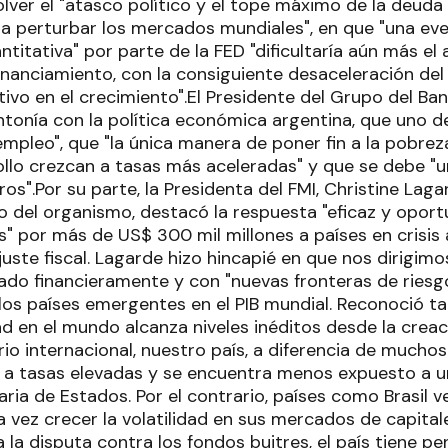
lver el "atasco político y el tope máximo de la deuda
 perturbar los mercados mundiales", en que "una eve
uantitativa" por parte de la FED "dificultaría aún más el
financiamiento, con la consiguiente desaceleración del 
ivo en el crecimiento".El Presidente del Grupo del Ba
intonía con la política económica argentina, que uno d
empleo", que "la única manera de poner fin a la pobre
llo crezcan a tasas más aceleradas" y que se debe "un
ros".Por su parte, la Presidenta del FMI, Christine Laga
co del organismo, destacó la respuesta "eficaz y oport
" por más de US$ 300 mil millones a países en crisis a
juste fiscal. Lagarde hizo hincapié en que nos dirigim
rado financieramente y con "nuevas fronteras de riesg
los países emergentes en el PIB mundial. Reconoció tam
d en el mundo alcanza niveles inéditos desde la creac
io internacional, nuestro país, a diferencia de mucho
 a tasas elevadas y se encuentra menos expuesto a u
aria de Estados. Por el contrario, países como Brasil v
a vez crecer la volatilidad en sus mercados de capitale
la disputa contra los fondos buitres, el país tiene p