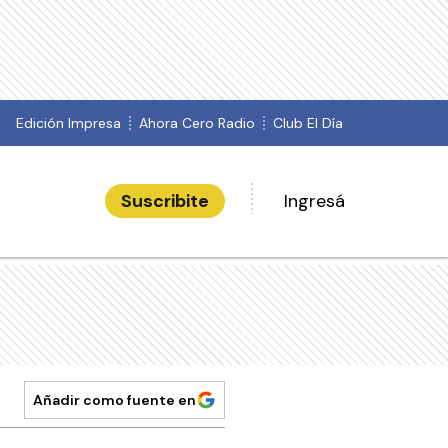
Edición Impresa
Ahora Cero Radio
Club El Día
Suscribite
Ingresá
Añadir como fuente en