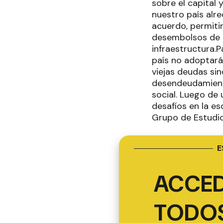
sobre el capital
nuestro país alr
acuerdo, permiti
desembolsos de U
infraestructura.
país no adoptar
viejas deudas sin
desendeudamiento
social. Luego de 
desafíos en la es
Grupo de Estudio
E
ACCED
TODOS