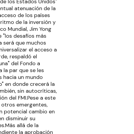
 de los Estados Unidos"
ntual atenuación de la
 acceso de los países
ritmo de la inversión y
nco Mundial, Jim Yong
e "los desafíos más
za será que muchos
iversalizar el acceso a
rde, respaldó el
una" del Fondo a
 la par que se les
os hacia un mundo
o" en donde crecerá la
bién, sin autocríticas,
ión del FMI.Pese a este
s otros emergentes,
n potencial cambio en
en disminuir su
s.Más allá de la
endiente la aprobación