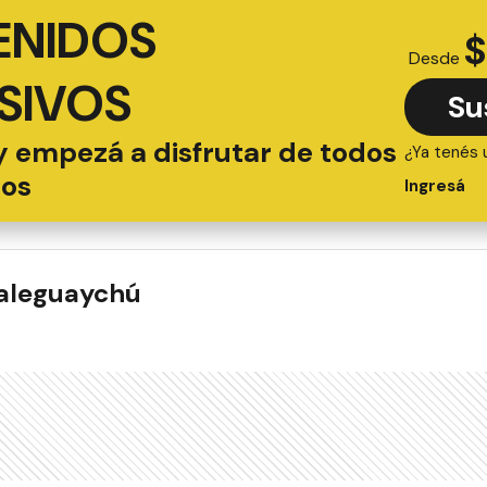
ENIDOS
$
Desde
SIVOS
Su
y empezá a disfrutar de todos
¿Ya tenés 
ios
Ingresá
ualeguaychú