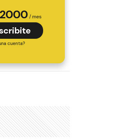
2000
/ mes
scribite
una cuenta?