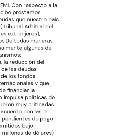
 FMI. Con respecto a la
recibe préstamos
deudas que nuestro país
Tribunal Arbitral del
es extranjeros),
tos.De todas maneras,
dualmente algunas de
anismos:
, la reducción del
 de las deudas
 de los fondos
ternacionales y que
e financiar la
o impulsa políticas de
fueron muy criticadas
 acuerdo con las 5
r pendientes de pago.
emitidos bajo
 millones de dólares)