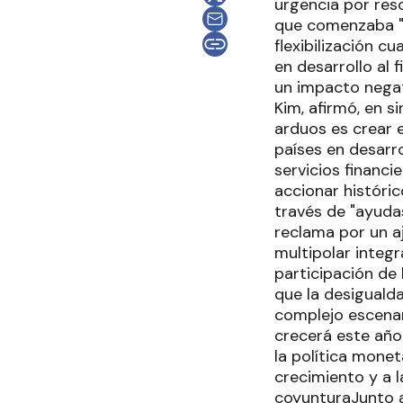
urgencia por reso
que comenzaba "a
flexibilización c
en desarrollo al 
un impacto negat
Kim, afirmó, en s
arduos es crear 
países en desarro
servicios financie
accionar históri
través de "ayudas
reclama por un a
multipolar integ
participación de 
que la desigualda
complejo escenar
crecerá este año
la política monet
crecimiento y a l
coyunturaJunto a 