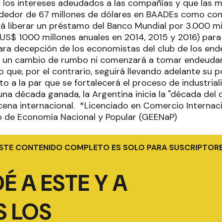
 y los intereses adeudados a las compañías y que las m
ededor de 67 millones de dólares en BAADEs como con
rá liberar un préstamo del Banco Mundial por 3.000 mi
S$ 1000 millones anuales en 2014, 2015 y 2016) para 
Para decepción de los economistas del club de los en
á un cambio de rumbo ni comenzará a tomar endeuda
o que, por el contrario, seguirá llevando adelante su p
 a la par que se fortalecerá el proceso de industriali
una década ganada, la Argentina inicia la "década del 
cena internacional. *Licenciado en Comercio Internaci
 de Economía Nacional y Popular (GEENaP)
STE CONTENIDO COMPLETO ES SOLO PARA SUSCRIPTOR
É A ESTE Y A
 LOS