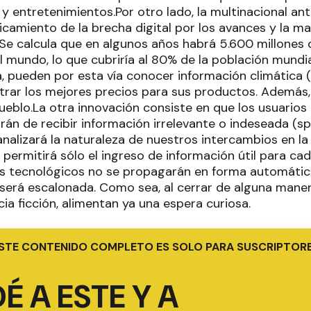
y entretenimientos.Por otro lado, la multinacional an
camiento de la brecha digital por los avances y la mas
.Se calcula que en algunos años habrá 5.600 millones 
 mundo, lo que cubriría al 80% de la población mundia
ia, pueden por esta vía conocer información climática 
ntrar los mejores precios para sus productos. Además
ueblo.La otra innovación consiste en que los usuarios
rán de recibir información irrelevante o indeseada (sp
analizará la naturaleza de nuestros intercambios en la
e permitirá sólo el ingreso de información útil para ca
s tecnológicos no se propagarán en forma automática
 será escalonada. Como sea, al cerrar de alguna maner
ncia ficción, alimentan ya una espera curiosa.
STE CONTENIDO COMPLETO ES SOLO PARA SUSCRIPTOR
É A ESTE Y A