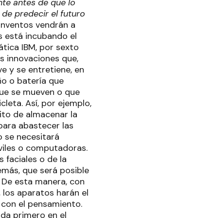
nte antes de que lo
 de predecir el futuro
inventos vendrán a
s está incubando el
ática IBM, por sexto
las innovaciones que,
e y se entretiene, en
ño o batería que
que se mueven o que
leta. Así, por ejemplo,
sito de almacenar la
 para abastecer las
o se necesitará
viles o computadoras.
 faciales o de la
demás, que será posible
. De esta manera, con
 los aparatos harán el
a con el pensamiento.
ada primero en el