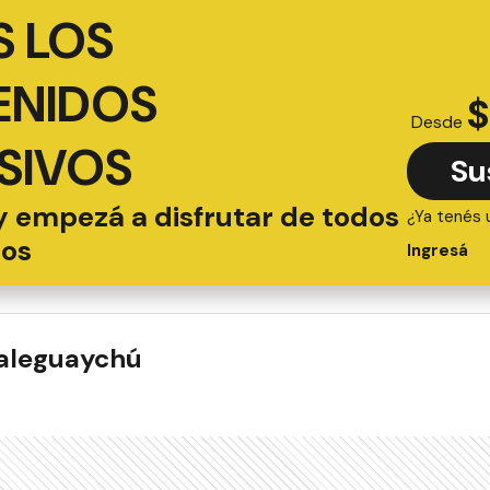
 LOS
ENIDOS
$
Desde
SIVOS
Su
y empezá a disfrutar de todos
¿Ya tenés 
ios
Ingresá
ualeguaychú