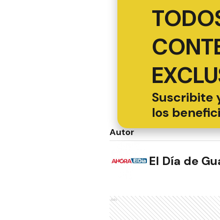
TODOS
CONT
EXCLU
Suscribite 
los benefic
Autor
El Día de G
Ads