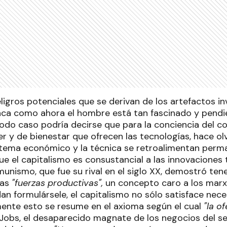
ligros potenciales que se derivan de los artefactos i
unca como ahora el hombre está tan fascinado y pend
todo caso podría decirse que para la conciencia del c
 y de bienestar que ofrecen las tecnologías, hace olv
istema económico y la técnica se retroalimentan per
que el capitalismo es consustancial a las innovaciones
omunismo, que fue su rival en el siglo XX, demostró te
las
"fuerzas productivas",
un concepto caro a los marxi
an formulársele, el capitalismo no sólo satisface nece
mente esto se resume en el axioma según el cual
"la o
Jobs, el desaparecido magnate de los negocios del se