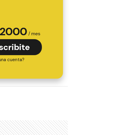
2000
/ mes
scribite
una cuenta?