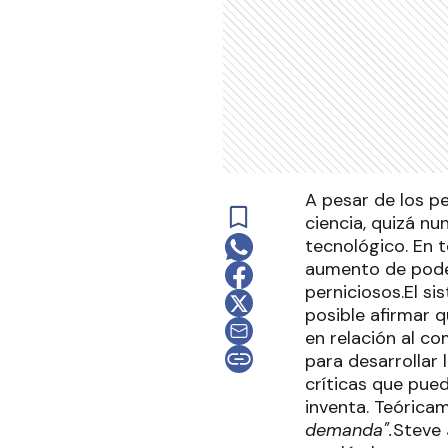
A pesar de los pe
ciencia, quizá n
tecnológico. En 
aumento de poder
perniciosos.El s
posible afirmar 
en relación al c
para desarrollar 
críticas que pued
inventa. Teórica
demanda".
Steve 