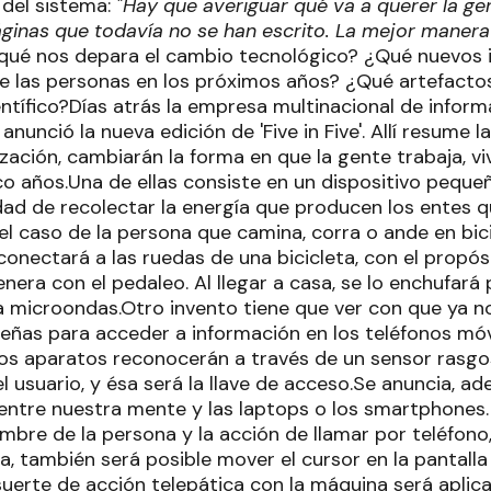
 del sistema:
"Hay que averiguar qué va a querer la ge
áginas que todavía no se han escrito. La mejor manera
qué nos depara el cambio tecnológico? ¿Qué nuevos 
de las personas en los próximos años? ¿Qué artefacto
ntífico?Días atrás la empresa multinacional de inform
anunció la nueva edición de 'Five in Five'. Allí resume 
ación, cambiarán la forma en que la gente trabaja, viv
co años.Una de ellas consiste en un dispositivo peque
dad de recolectar la energía que producen los entes 
el caso de la persona que camina, corra o ande en bicic
 conectará a las ruedas de una bicicleta, con el propó
nera con el pedaleo. Al llegar a casa, se lo enchufará
 a microondas.Otro invento tiene que ver con que ya n
eñas para acceder a información en los teléfonos mó
los aparatos reconocerán a través de un sensor rasgos
del usuario, y ésa será la llave de acceso.Se anuncia, a
entre nuestra mente y las laptops o los smartphones
mbre de la persona y la acción de llamar por teléfono,
ea, también será posible mover el cursor en la pantall
suerte de acción telepática con la máquina será aplic