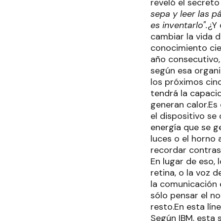
reveló el secreto
sepa y leer las p
es inventarlo".
¿Y 
cambiar la vida 
conocimiento cie
año consecutivo, 
según esa organiz
los próximos cin
tendrá la capaci
generan calor.Es 
el dispositivo se
energía que se ge
luces o el horno
recordar contras
En lugar de eso, 
retina, o la voz 
la comunicación 
sólo pensar el no
resto.En esta lín
Según IBM, esta 