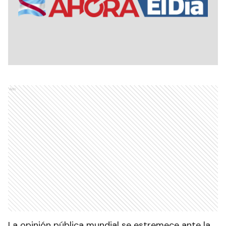
Ads
La opinión pública mundial se estremece ante la