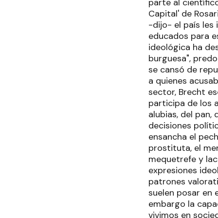
parte al científi
Capital' de Rosa
-dijo- el país le
educados para es
ideológica ha de
burguesa", predo
se cansó de repud
a quienes acusab
sector, Brecht es
participa de los 
alubias, del pan,
decisiones políti
ensancha el pecho
prostituta, el m
mequetrefe y lac
expresiones ideo
patrones valorati
suelen posar en e
embargo la capaci
vivimos en socie