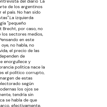
ntrevista del diario 'La
arte de los argentinos
 el país. No han sido
tas".La izquierda
ogía "pequeño
t Brecht, por caso, no
de los sectores medios,
.Pensando en este
 oye, no habla, no
ida, el precio de las
s dependen de
se enorgullece y
rancia política nace la
s el político corrupto,
 margen de estas
 electorado según
modernas los ojos se
ente, tendría sin
ica se habla de que
arco, efectivamente,