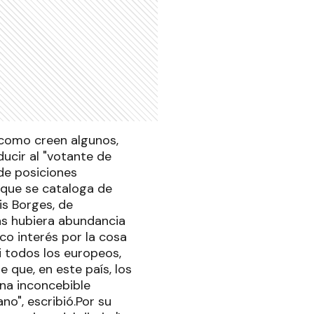
, como creen algunos,
ucir al "votante de
de posiciones
l que se cataloga de
is Borges, de
pas hubiera abundancia
co interés por la cosa
si todos los europeos,
e que, en este país, los
una inconcebible
no", escribió.Por su