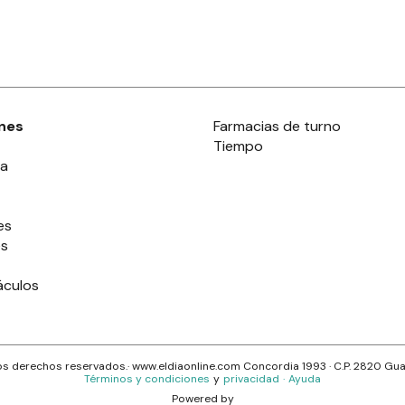
nes
Farmacias de turno
Tiempo
ia
es
es
áculos
s derechos reservados.· www.
eldiaonline.com
Concordia 1993
· C.P.
2820
Gua
Términos y condiciones
y
privacidad
·
Ayuda
Powered by