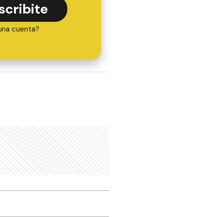
scribite
una cuenta?