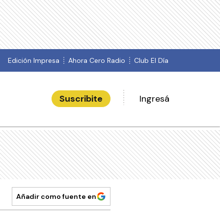
Edición Impresa
Ahora Cero Radio
Club El Día
Suscribite
Ingresá
Añadir como fuente en