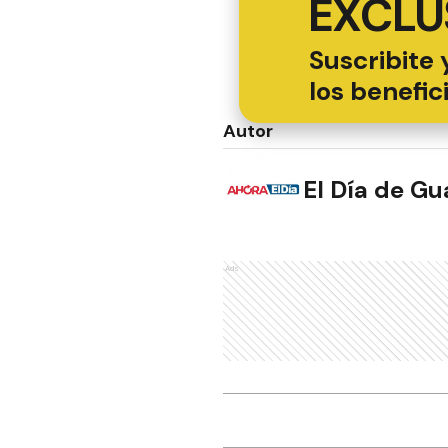
EXCLU
Suscribite 
los benefic
Autor
El Día de G
Ads