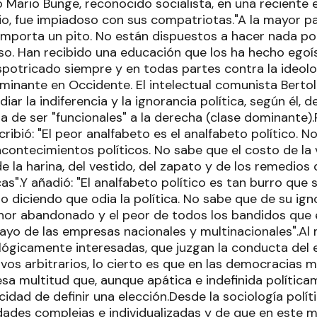
co Mario Bunge, reconocido socialista, en una reciente e
rio, fue impiadoso con sus compatriotas."A la mayor p
s importa un pito. No están dispuestos a hacer nada por
o. Han recibido una educación que los ha hecho egoís
spotricado siempre y en todas partes contra la ideol
minante en Occidente. El intelectual comunista Bertol
iar la indiferencia y la ignorancia política, según él, 
a de ser "funcionales" a la derecha (clase dominante)
cribió: "El peor analfabeto es el analfabeto político. No
acontecimientos políticos. No sabe que el costo de la v
 de la harina, del vestido, del zapato y de los remedio
cas".Y añadió: "El analfabeto político es tan burro que 
 diciendo que odia la política. No sabe que de su igno
enor abandonado y el peor de todos los bandidos que e
ayo de las empresas nacionales y multinacionales".Al
lógicamente interesadas, que juzgan la conducta del
vos arbitrarios, lo cierto es que en las democracias 
sa multitud que, aunque apática e indefinida políticam
dad de definir una elección.Desde la sociología polít
dades complejas e individualizadas y de que en este m