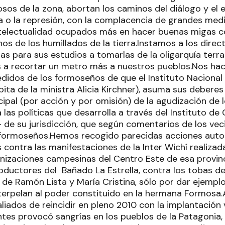
sos de la zona, abortan los caminos del diálogo y el
ia o la represión, con la complacencia de grandes med
ntelectualidad ocupados más en hacer buenas migas co
os de los humillados de la tierra.Instamos a los direct
s para sus estudios a tomarlas de la oligarquía terra
s a recortar un metro más a nuestros pueblos.Nos h
pedidos de los formoseños de que el Instituto Naciona
rbita de la ministra Alicia Kirchner), asuma sus debere
ipal (por acción y por omisión) de la agudización de lo
a las políticas que desarrolla a través del Instituto 
 de su jurisdicción, que según comentarios de los v
 formoseños.Hemos recogido parecidas acciones autor
contra las manifestaciones de la Inter Wichí realiza
nizaciones campesinas del Centro Este de esa provinc
oductores del Bañado La Estrella, contra los tobas d
 de Ramón Lista y María Cristina, sólo por dar ejempl
nterpelan al poder constituido en la hermana Formosa
liados de reincidir en pleno 2010 con la implantación v
tes provocó sangrías en los pueblos de la Patagonia, 