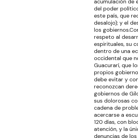
acumulación de e
del poder polític
este país, que r
desalojo); y el d
los gobiernos.Co
respeto al desar
espirituales, su 
dentro de una ec
occidental que n
Guacurarí, que lo
propios gobiernos
debe evitar y co
reconozcan derec
gobiernos de Gild
sus dolorosas co
cadena de proble
acercarse a escu
120 días, con blo
atención, y la ún
denuncias de los