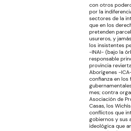
con otros podero
por la indiferenc
sectores de la i
que en los derech
pretenden parcela
usureros, y jamá
los insistentes 
-INAI- (bajo la ó
responsable princ
provincia reviert
Aborígenes -ICA-
confianza en los
gubernamentales 
mes; contra orga
Asociación de Pr
Casas, los Wichís
conflictos que i
gobiernos y sus a
ideológica que an