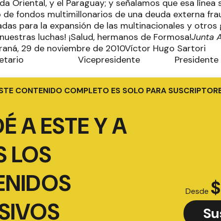
nda Oriental, y el Paraguay; y señalamos que esa línea
 de fondos multimillonarios de una deuda externa frau
dadas para la expansión de las multinacionales y otro
e nuestras luchas! ¡Salud, hermanos de Formosa!
Junta 
raná, 29 de noviembre de 2010Víctor Hugo Sa
Secretario Vicepresidente President
STE CONTENIDO COMPLETO ES SOLO PARA SUSCRIPTOR
É A ESTE Y A
 LOS
ENIDOS
$
Desde
SIVOS
Su