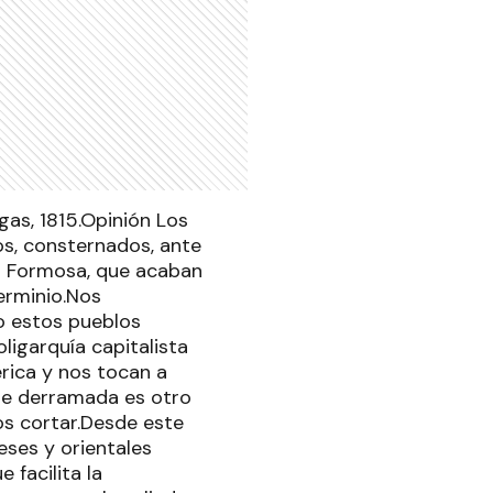
igas, 1815.Opinión Los
os, consternados, ante
n Formosa, que acaban
erminio.Nos
o estos pueblos
ligarquía capitalista
rica y nos tocan a
re derramada es otro
os cortar.Desde este
eses y orientales
 facilita la