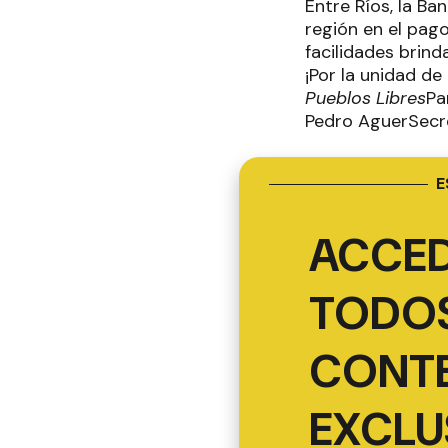
Entre Ríos, la Ba
región en el pago
facilidades brin
¡Por la unidad d
Pueblos Libres
Pa
Pedro Aguer
E
ACCED
TODOS
CONT
EXCLU