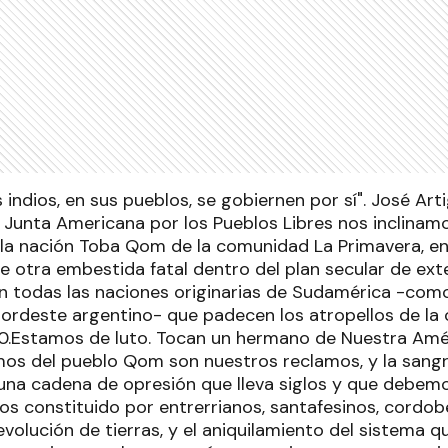
 indios, en sus pueblos, se gobiernen por sí". José Art
a Junta Americana por los Pueblos Libres nos inclinam
la nación Toba Qom de la comunidad La Primavera, e
de otra embestida fatal dentro del plan secular de ext
n todas las naciones originarias de Sudamérica -com
ordeste argentino- que padecen los atropellos de la o
0.Estamos de luto. Tocan un hermano de Nuestra Amé
mos del pueblo Qom son nuestros reclamos, y la sang
una cadena de opresión que lleva siglos y que debem
os constituido por entrerrianos, santafesinos, cordob
olución de tierras, y el aniquilamiento del sistema que