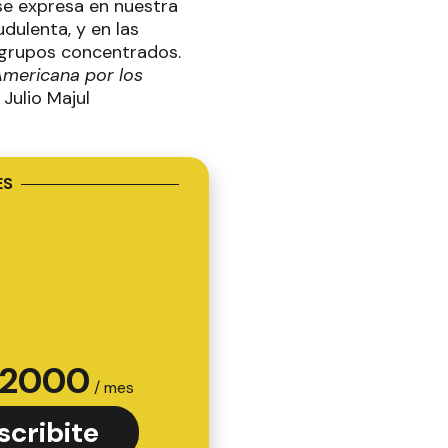
 se expresa en nuestra
dulenta, y en las
s grupos concentrados.
Americana por los
rtori Julio Majul
e
ES
2000
/ mes
scribite