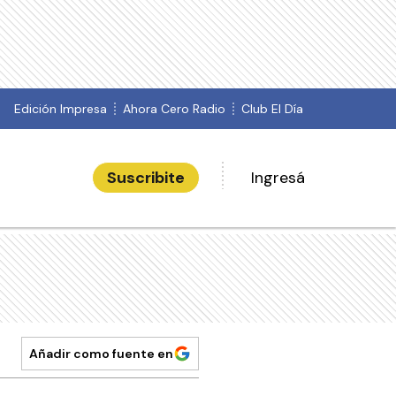
Edición Impresa
Ahora Cero Radio
Club El Día
Suscribite
Ingresá
Añadir como fuente en