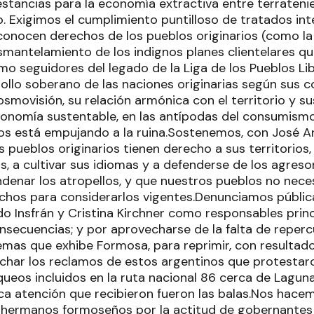
stancias para la economía extractiva entre terrateni
o. Exigimos el cumplimiento puntilloso de tratados int
econocen derechos de los pueblos originarios (como la
esmantelamiento de los indignos planes clientelares qu
mo seguidores del legado de la Liga de los Pueblos L
rollo soberano de las naciones originarias según sus 
cosmovisión, su relación armónica con el territorio y su
onomía sustentable, en las antípodas del consumismo 
os está empujando a la ruina.Sostenemos, con José A
s pueblos originarios tienen derecho a sus territorios,
, a cultivar sus idiomas y a defenderse de los agreso
ndenar los atropellos, y que nuestros pueblos no nece
hos para considerarlos vigentes.Denunciamos públic
o Insfrán y Cristina Kirchner como responsables princ
nsecuencias; y por aprovecharse de la falta de reperc
mas que exhibe Formosa, para reprimir, con resultados
char los reclamos de estos argentinos que protestaro
queos incluidos en la ruta nacional 86 cerca de Laguna
ica atención que recibieron fueron las balas.Nos hace
 hermanos formoseños por la actitud de gobernantes 