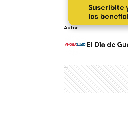
Suscribite 
los benefic
Autor
El Día de G
Ads