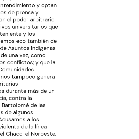
 entendimiento y optan
ios de prensa y
n el poder arbitrario
ivos universitarios que
teniente y los
acemos eco también de
l de Asuntos Indígenas
s de una vez, como
s conflictos; y que la
de Comunidades
ecinos tampoco genera
itarias
das durante más de un
ia, contra la
e Bartolomé de las
os de algunos
.Acusamos a los
iolenta de la línea
el Chaco, el Noroeste,