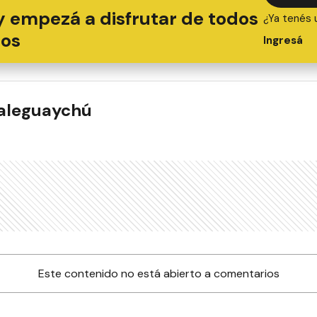
y empezá a disfrutar de todos
¿Ya tenés 
ios
Ingresá
ualeguaychú
Este contenido no está abierto a comentarios