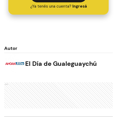
¿Ya tenés una cuenta?
Ingresá
Autor
El Día de Gualeguaychú
Ads