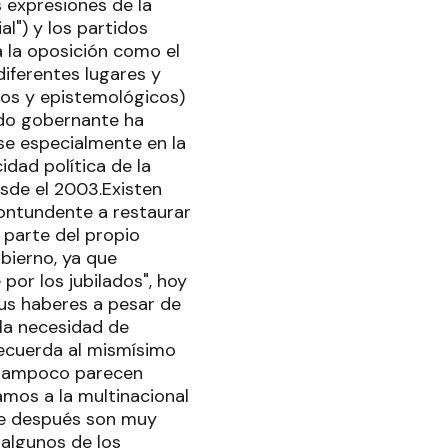
s expresiones de la
al") y los partidos
a la oposición como el
diferentes lugares y
icos y epistemológicos)
tido gobernante ha
rse especialmente en la
dad política de la
sde el 2003.Existen
contundente a restaurar
 parte del propio
bierno, ya que
por los jubilados", hoy
sus haberes a pesar de
 la necesidad de
recuerda al mismísimo
, tampoco parecen
amos a la multinacional
ue después son muy
 algunos de los