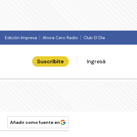
Edición Impresa
Ahora Cero Radio
Club El Día
Suscribite
Ingresá
Añadir como fuente en