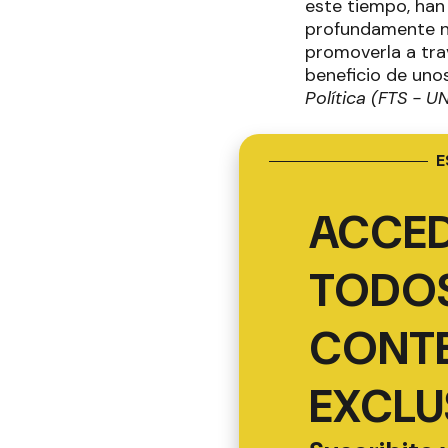
este tiempo, han
profundamente nu
promoverla a tra
beneficio de uno
Política (FTS - U
E
ACCED
TODOS
CONT
EXCLU