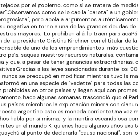
tejados por el gobierno, como si se tratara de medid
lar".Observamos como se le cae la "careta" a un gobi
progresista", pero apela a argumentos auténticamente
su negativa en torno a una de las grandes deudas de 
uestros mayores. Lo prohíben allá, lo traen para acáPá
 de la presidente Cristina Kirchner con el titular de l
sponsable de uno de los emprendimientos más cuestio
ro país, saquea nuestros recursos naturales, contamin
 y que, a pesar de tener ganancias extraordinarias, 
itivas.Gracias a las leyes sancionadas durante los '9
o nunca se preocupó en modificar mientras tuvo la may
nsformó en una especie de "vedette" para todas las c
n prohibidas en otros países y llegan aquí con promes
tamente, hace algunas semanas trascendió que el Pa
sus países miembros la explotación minera con cianuro
oroeste argentino esto es moneda corriente.Una vez 
chos habla por sí misma, y la mentira escandalosa 
ímites en el mundo K: quienes hace algunos años exalta
uaychú al punto de declararla "causa nacional", son 