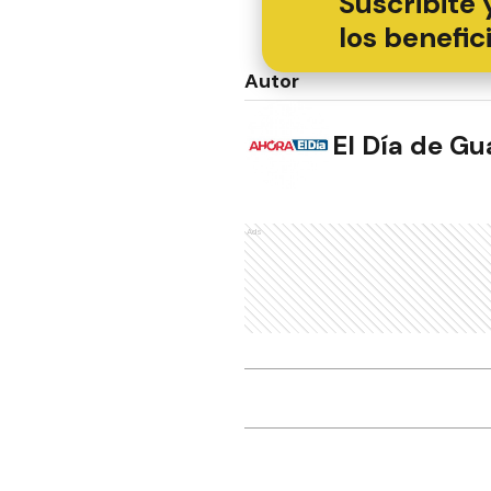
Suscribite 
los benefic
Autor
El Día de G
Ads