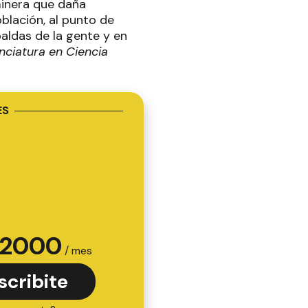
minera que daña
blación, al punto de
aldas de la gente y en
enciatura en Ciencia
ES
2000
/ mes
scribite