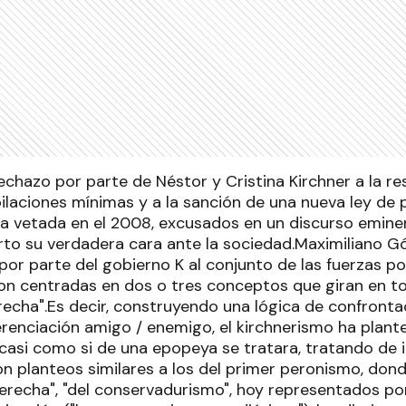
echazo por parte de Néstor y Cristina Kirchner a la r
bilaciones mínimas y a la sanción de una nueva ley de 
a la vetada en el 2008, excusados en un discurso emin
rto su verdadera cara ante la sociedad.Maximiliano 
por parte del gobierno K al conjunto de las fuerzas pol
on centradas en dos o tres conceptos que giran en to
derecha".Es decir, construyendo una lógica de confron
erenciación amigo / enemigo, el kirchnerismo ha plant
 casi como si de una epopeya se tratara, tratando de 
n planteos similares a los del primer peronismo, dond
derecha", "del conservadurismo", hoy representados por