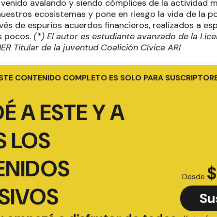
 venido avalando y siendo cómplices de la actividad 
estros ecosistemas y pone en riesgo la vida de la po
vés de espurios acuerdos financieros, realizados a esp
s pocos.
(*) El autor es estudiante avanzado de la Lic
NER
Titular de la juventud Coalición Cívica ARI
STE CONTENIDO COMPLETO ES SOLO PARA SUSCRIPTOR
É A ESTE Y A
 LOS
ENIDOS
$
Desde
SIVOS
Su