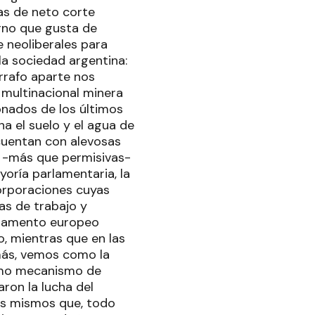
as de neto corte
erno que gusta de
 neoliberales para
la sociedad argentina:
rrafo aparte nos
a multinacional minera
nados de los últimos
a el suelo y el agua de
cuentan con alevosas
0 -más que permisivas-
oría parlamentaria, la
orporaciones cuyas
as de trabajo y
rlamento europeo
, mientras que en las
más, vemos como la
como mecanismo de
ron la lucha del
los mismos que, todo