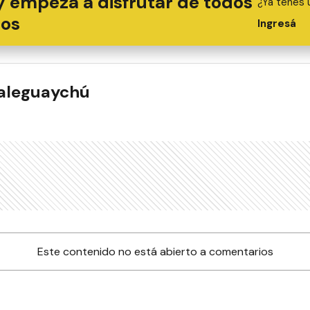
y empezá a disfrutar de todos
¿Ya tenés 
ios
Ingresá
ualeguaychú
Este contenido no está abierto a comentarios