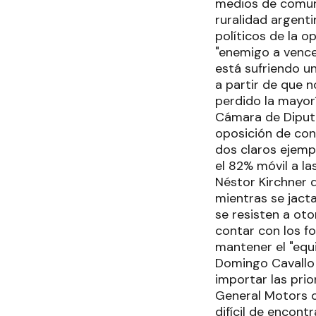
medios de comuni
ruralidad argentin
políticos de la o
"enemigo a vencer
está sufriendo un
a partir de que n
perdido la mayor
Cámara de Diputa
oposición de con
dos claros ejemp
el 82% móvil a la
Néstor Kirchner 
mientras se jacta
se resisten a ot
contar con los f
mantener el "equ
Domingo Cavallo 
importar las prio
General Motors o
difícil de encont