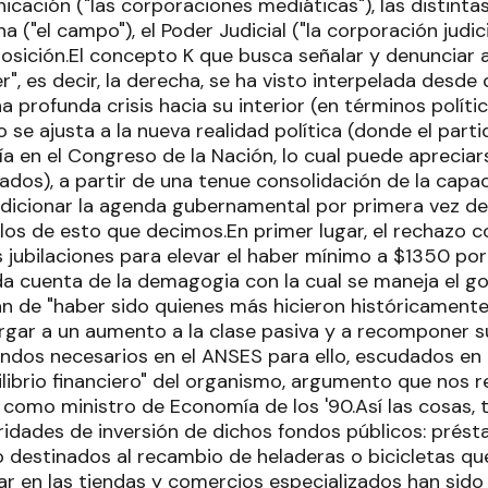
cación ("las corporaciones mediáticas"), las distinta
a ("el campo"), el Poder Judicial ("la corporación judici
posición.El concepto K que busca señalar y denunciar 
", es decir, la derecha, se ha visto interpelada desde 
a profunda crisis hacia su interior (en términos polít
o se ajusta a la nueva realidad política (donde el par
ía en el Congreso de la Nación, lo cual puede aprecia
dos), a partir de una tenue consolidación de la capaci
dicionar la agenda gubernamental por primera vez de
los de esto que decimos.En primer lugar, el rechazo 
s jubilaciones para elevar el haber mínimo a $1350 por
da cuenta de la demagogia con la cual se maneja el go
n de "haber sido quienes más hicieron históricamente 
orgar a un aumento a la clase pasiva y a recomponer 
ondos necesarios en el ANSES para ello, escudados en
ilibrio financiero" del organismo, argumento que nos 
como ministro de Economía de los '90.Así las cosas
ridades de inversión de dichos fondos públicos: prést
 destinados al recambio de heladeras o bicicletas q
rar en las tiendas y comercios especializados han sido