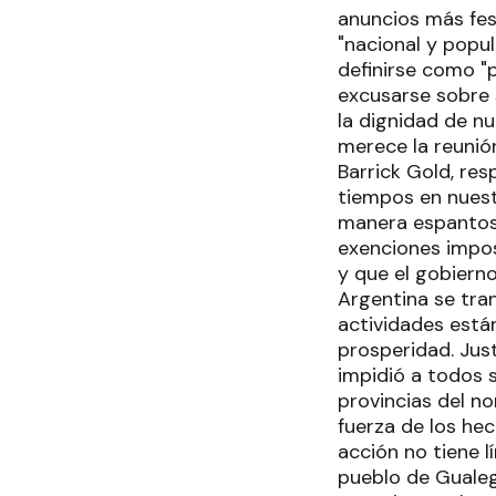
anuncios más fes
"nacional y popu
definirse como "
excusarse sobre 
la dignidad de n
merece la reunión
Barrick Gold, re
tiempos en nuest
manera espantosa
exenciones impos
y que el gobiern
Argentina se tra
actividades está
prosperidad. Jus
impidió a todos 
provincias del n
fuerza de los he
acción no tiene l
pueblo de Gualeg