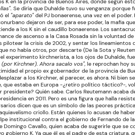
los K en la provincia de Buenos Aires, donde según ést
llas".
Se diría que Duhalde tuvo su venganza: porque fue
ló el
"aparato"
del PJ bonaerense, una vez en el poder. 
onurbano dejaron de ser, para ese poder, la mafia que
iende a los K sin el caudillo bonaerense. Los santacr
hance de ascenso a la Casa Rosada sin la voluntad de 
s pilotear la crisis de 2002, y sentar los lineamiento
rque no había otros, por descarte (De la Sota y Reut
el experimento kirchnerista, a los ojos de Duhalde, fue
o (por Kirchner). Ahora sacalo vos",
le reprochan hoy s
timidad el propio ex gobernador de la provincia de Bu
splazar a los Kirchner, al parecer, es ahora. Ni bien s
, que estaba en Europa -¿retiro político táctico?-, vol
r presidente? Quién sabe. Carlos Reutemann acaba de
residencia en 2011. Pero es una figura que halla resist
sarios dicen que es un símbolo de las peores práctica
quiavelismo criollo. Están quienes lo acusan de haber
lpe institucional contra el gobierno de Fernando de la
e Domingo Cavallo, quien acaba de sugerirle que se co
o gobierno K. Ya que él es el padre de esta criatura, 