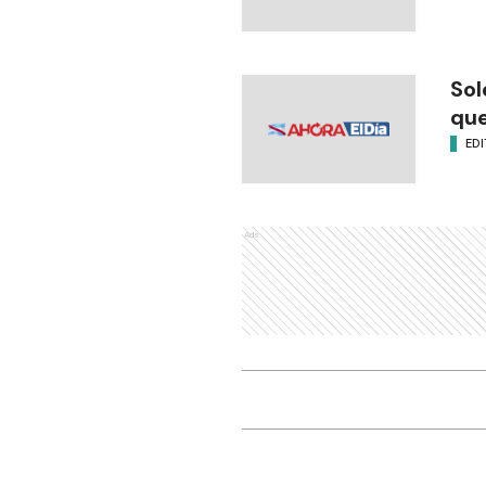
Sol
que
EDI
Ads