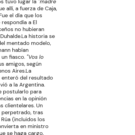
os tuvo lugar la
"madre
 allí, a fuerza de Caja,
Fue el día que los
 respondía a El
uceños no hubieran
Duhalde.La historia se
s del mentado modelo,
emann habían
 un fiasco.
"Vos lo
us amigos, según
enos Aires.La
e enteró del resultado
vió a la Argentina.
 postularlo para
encias en la opinión
s clientelares. Un
 perpetrado, tras
 Rúa (incluidos los
nvierta en ministro
que se haga cargo,