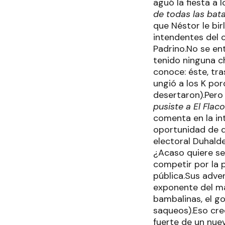
aguó la fiesta a 
de todas las bata
que Néstor le bir
intendentes del c
Padrino.No se ent
tenido ninguna c
conoce: éste, tra
ungió a los K po
desertaron).Pero 
pusiste a El Flac
comenta en la in
oportunidad de de
electoral Duhalde
¿Acaso quiere se
competir por la p
pública.Sus adver
exponente del ma
bambalinas, el go
saqueos).Eso cre
fuerte de un nuev