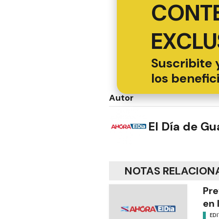
CONT
EXCLU
Suscribite 
los benefic
Autor
El Día de G
NOTAS RELACION
Pre
en 
EDI