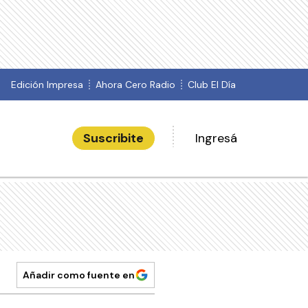
Edición Impresa
Ahora Cero Radio
Club El Día
Suscribite
Ingresá
Añadir como fuente en