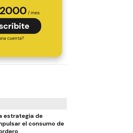
2000
/ mes
scribite
una cuenta?
a estrategia de
mpulsar el consumo de
ordero