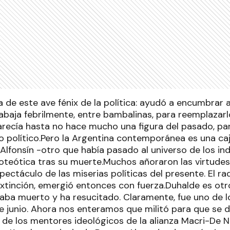
a de este ave fénix de la política: ayudó a encumbrar a
rabaja febrilmente, entre bambalinas, para reemplazar
arecía hasta no hace mucho una figura del pasado, par
so político.Pero la Argentina contemporánea es una ca
 Alfonsín -otro que había pasado al universo de los i
oteótica tras su muerte.Muchos añoraron las virtudes 
spectáculo de las miserias políticas del presente. El ra
xtinción, emergió entonces con fuerza.Duhalde es otr
taba muerto y ha resucitado. Claramente, fue uno de l
de junio. Ahora nos enteramos que militó para que se d
o de los mentores ideológicos de la alianza Macri-De 