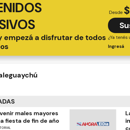
ENIDOS
$
Desde
SIVOS
Su
y empezá a disfrutar de todos
¿Ya tenés 
ios
Ingresá
ualeguaychú
ADAS
venir males mayores
L
la fiesta de fin de año
i
c
TORIAL