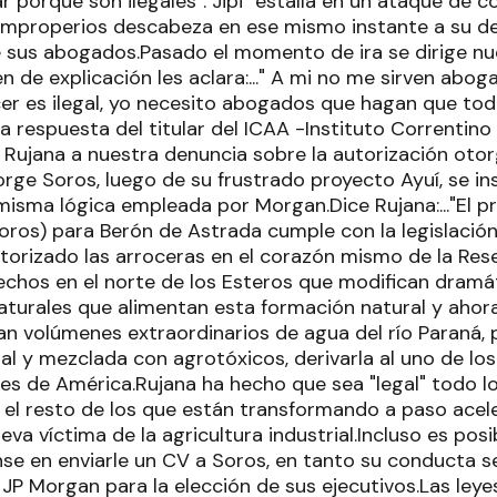
 porque son ilegales"."Jipi" estalla en un ataque de c
improperios descabeza en ese mismo instante a su d
 de sus abogados.Pasado el momento de ira se dirige 
en de explicación les aclara:..." A mi no me sirven ab
cer es ilegal, yo necesito abogados que hagan que tod
La respuesta del titular del ICAA -Instituto Correntino
Rujana a nuestra denuncia sobre la autorización oto
rge Soros, luego de su frustrado proyecto Ayuí, se ins
a misma lógica empleada por Morgan.Dice Rujana:..."El
oros) para Berón de Astrada cumple con la legislació
orizado las arroceras en el corazón mismo de la Reser
chos en el norte de los Esteros que modifican dramá
aturales que alimentan esta formación natural y ahor
n volúmenes extraordinarios de agua del río Paraná, p
cial y mezclada con agrotóxicos, derivarla al uno de l
es de América.Rujana ha hecho que sea "legal" todo l
 el resto de los que están transformando a paso acel
eva víctima de la agricultura industrial.Incluso es posi
nse en enviarle un CV a Soros, en tanto su conducta s
 JP Morgan para la elección de sus ejecutivos.Las ley