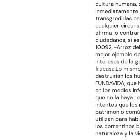
cultura humana, 
inmediatamente d
transgredirlas e
cualquier circuns
afirma lo contrar
ciudadanos, si e
10.092, -Arroz de
mejor ejemplo de 
intereses de la 
fracasa.Lo mismo 
destruirían los 
FUNDAVIDA, que h
en los medios in
que no la haya re
intentos que los
patrimonio común
utilizan para hab
los correntinos 
naturaleza y la v