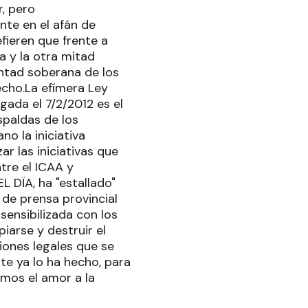
, pero
te en el afán de
fieren que frente a
sa y la otra mitad
luntad soberana de los
echo.La efímera Ley
gada el 7/2/2012 es el
spaldas de los
o la iniciativa
r las iniciativas que
tre el ICAA y
 DÏA, ha "estallado"
de prensa provincial
sensibilizada con los
iarse y destruir el
iones legales que se
te ya lo ha hecho, para
imos el amor a la