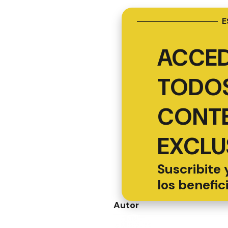
E
ACCED
TODOS
CONT
EXCLU
Suscribite 
los benefic
Autor