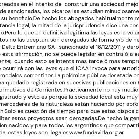
creadas en el intento de construir una sociedad mejor
e sancionadas, los pícaros las estudian minuciosamen
n su beneficio.De hecho los abogados habitualmente re
tancia legal, la mitad de la jurisprudencia dice una co
io.Pero lo que en definitiva legitima las leyes es la vo
stos no las aceptan, son derogadas de forma y/ó de h
l Delta Entrerriano SA- sancionada el 16/12/2011 y dero
esta afirmación, no se puede legislar en contra ó a e
gente; cuando esto se intenta mas tarde ó mas tempran
ocurrirá con las leyes que el ICAA invoca para autoriza
humedales correntinos.La polémica pública desatada en
a quedado registrada en sucesivas publicaciones en EL
formativos de Corrientes.Prácticamente no hay medio 
gistrado y esto es porque la sociedad local esta muy 
 mercaderes de la naturaleza están haciendo por aprop
.Solo es cuestión de tiempo para que estas disposic
ilitar estos proyectos sean derogadas.De hecho la gen
bien nacidos y para todos los argentinos que compart
ida, estas leyes son ilegales.www.fundavida.org.ar