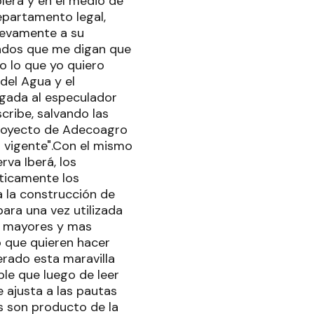
ólera y en el medio de
epartamento legal,
nuevamente a su
ogados que me digan que
o lo que yo quiero
 del Agua y el
rgada al especulador
cribe, salvando las
 proyecto de Adecoagro
n vigente".Con el mismo
va Iberá, los
ticamente los
a la construcción de
ara una vez utilizada
os mayores y mas
o que quieren hacer
erado esta maravilla
ble que luego de leer
e ajusta a las pautas
es son producto de la