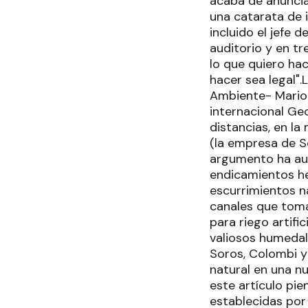
acaba de anunciar
una catarata de 
incluido el jefe
auditorio y en tr
lo que quiero ha
hacer sea legal".
Ambiente- Mario 
internacional Geo
distancias, en l
(la empresa de S
argumento ha aut
endicamientos he
escurrimientos n
canales que toma
para riego artifi
valiosos humedal
Soros, Colombi y
natural en una nu
este artículo pie
establecidas por