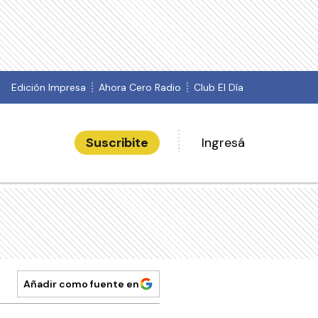
Edición Impresa
Ahora Cero Radio
Club El Día
Suscribite
Ingresá
Añadir como fuente en