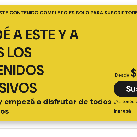
STE CONTENIDO COMPLETO ES SOLO PARA SUSCRIPTOR
É A ESTE Y A
 LOS
ENIDOS
$
Desde
SIVOS
Su
y empezá a disfrutar de todos
¿Ya tenés 
ios
Ingresá