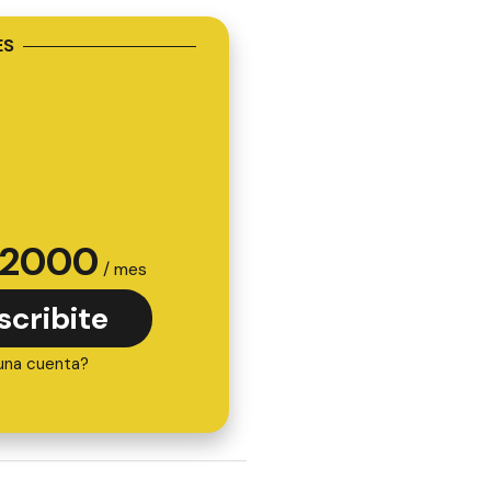
ES
2000
/ mes
scribite
una cuenta?