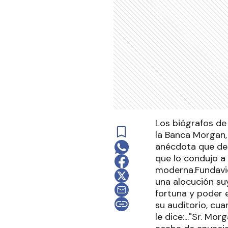
Los biógrafos de
la Banca Morgan,
anécdota que desc
que lo condujo a 
moderna.Fundavid
una alocución su
fortuna y poder e
su auditorio, cua
le dice:..."Sr. M