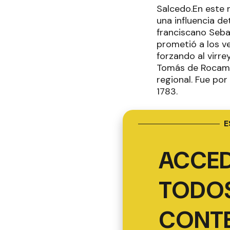
Salcedo.En este 
una influencia de
franciscano Sebas
prometió a los ve
forzando al virrey
Tomás de Rocamor
regional. Fue por
1783.
E
ACCED
TODOS
CONT