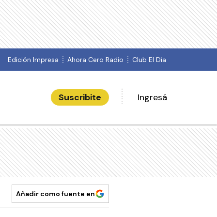
Edición Impresa
Ahora Cero Radio
Club El Día
Suscribite
Ingresá
Añadir como fuente en