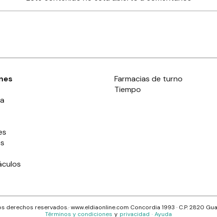
nes
Farmacias de turno
Tiempo
ia
es
es
áculos
s derechos reservados.· www.
eldiaonline.com
Concordia 1993
· C.P.
2820
Gua
Términos y condiciones
y
privacidad
·
Ayuda