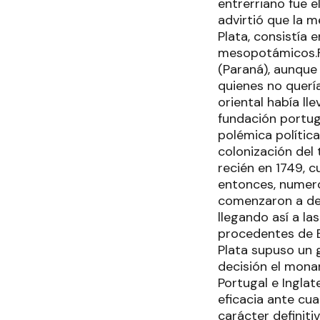
entrerriano fue e
advirtió que la 
Plata, consistía
mesopotámicos.Fu
(Paraná), aunque
quienes no quería
oriental había ll
fundación portug
polémica polític
colonización del 
recién en 1749, c
entonces, numero
comenzaron a desp
llegando así a l
procedentes de Bu
Plata supuso un g
decisión el mona
Portugal e Inglat
eficacia ante cua
carácter definiti