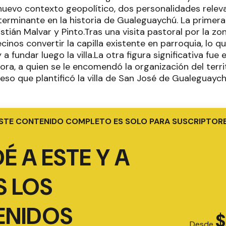
nuevo contexto geopolítico, dos personalidades relev
terminante en la historia de Gualeguaychú. La primera 
tián Malvar y Pinto.Tras una visita pastoral por la zo
cinos convertir la capilla existente en parroquia, lo q
 a fundar luego la villa.La otra figura significativa fu
a, a quien se le encomendó la organización del territ
 eso que plantificó la villa de San José de Gualeguayc
STE CONTENIDO COMPLETO ES SOLO PARA SUSCRIPTOR
É A ESTE Y A
 LOS
ENIDOS
$
Desde