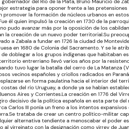
l gobernador del Río de la Plata, Bruno Mauricio de Zab
mejor estrategia para oponer frente a las pretensiones
 en promover la formación de núcleos urbanos en estos 
e él quien impulsó la creación en 1730 de la parroqu
 no pudo avanzar más por la oposición de los cabildan
n la creación de un nuevo poder territorial.Su preocu
evado a Zabala a fundar en 1726 la ciudad de Montevide
uesa en 1680 de Colonia del Sacramento. Y se le atrib
a de doblegar a los grupos indígenas que habitaban es
territorio entrerriano llevó varios años por la resisten
uando tuvo lugar la batalla del cerro de La Matanza (V
sos vecinos españoles y criollos radicados en Paraná
lazarse en forma paulatina hacia el interior del terri
as costas del río Uruguay, a donde ya se habían estab
enos Aires y Corrientes.La creación en 1776 del Virre
iro decisivo de la política española en esta parte de
rca Carlos III ponía un freno a los intentos expansivo
erra.Se trataba de crear un centro político-militar ca
lquier alternativa tendiente a menoscabar el poder es
vo al virreinato con la designación como virrey de Jua