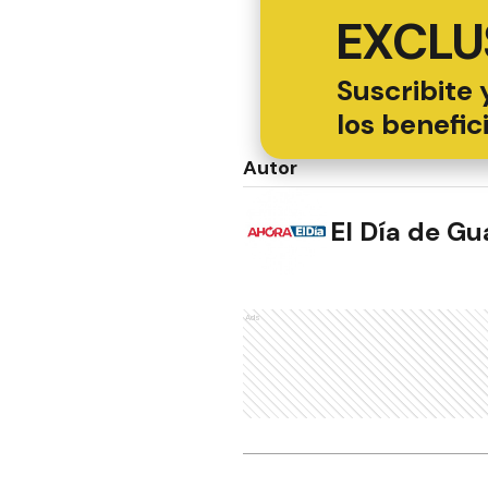
EXCLU
Suscribite 
los benefic
Autor
El Día de G
Ads