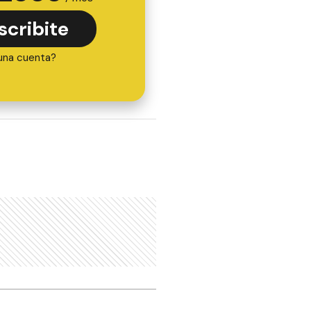
scribite
una cuenta?