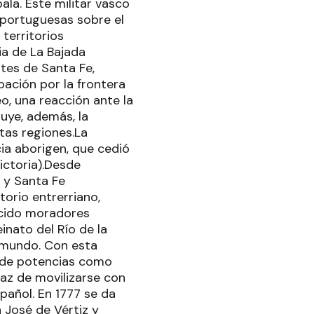
ala. Este militar vasco
 portuguesas sobre el
territorios
ia de La Bajada
tes de Santa Fe,
pación por la frontera
o, una reacción ante la
uye, además, la
tas regiones.La
cia aborigen, que cedió
ictoria).Desde
 y Santa Fe
torio entrerriano,
lecido moradores
inato del Río de la
l mundo. Con esta
s de potencias como
paz de movilizarse con
pañol. En 1777 se da
n José de Vértiz y