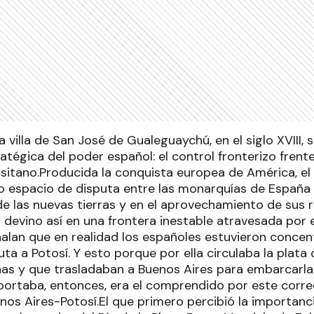
a villa de San José de Gualeguaychú, en el siglo XVIII,
atégica del poder español: el control fronterizo frent
sitano.Producida la conquista europea de América, el s
to espacio de disputa entre las monarquías de España 
e las nuevas tierras y en el aprovechamiento de sus r
o devino así en una frontera inestable atravesada por 
ñalan que en realidad los españoles estuvieron concen
ruta a Potosí. Y esto porque por ella circulaba la plata
as y que trasladaban a Buenos Aires para embarcarlas
mportaba, entonces, era el comprendido por este corre
nos Aires-Potosí.El que primero percibió la importanci