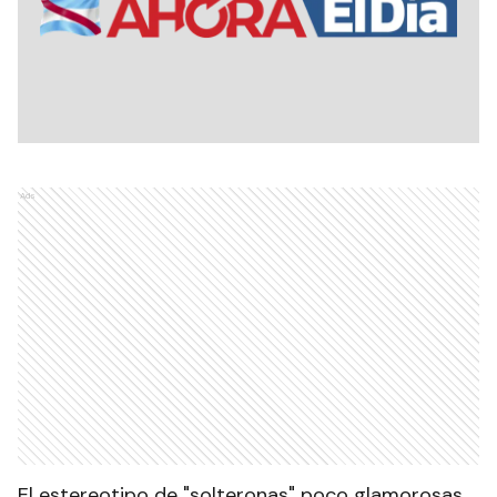
Ads
El estereotipo de "solteronas" poco glamorosas