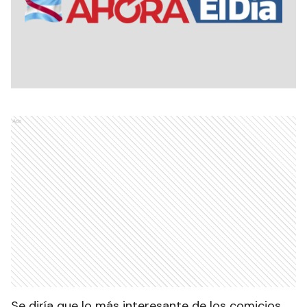
Ads
Se diría que lo más interesante de los comicios