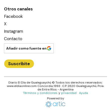
Otros canales
Facebook
X
Instagram
Contacto
Añadir como fuente en
Suscribite
Diario El Día de Gualeguaychú
© Todos los derechos reservados.·
www.
eldiaonline.com
Concordia 1993
· C.P.
2820
Gualeguaychú
, Pcia.
de
Entre Ríos
- Argentina
Términos y condiciones
y
privacidad
·
Ayuda
Powered by