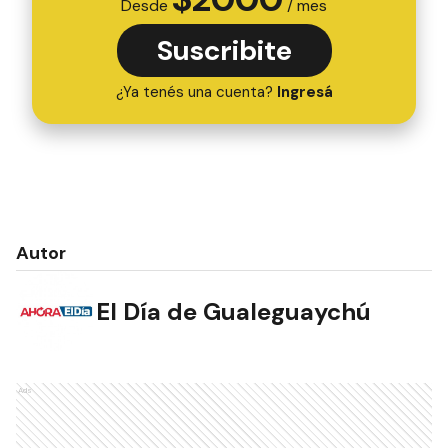
Desde
/ mes
Suscribite
¿Ya tenés una cuenta?
Ingresá
Autor
El Día de Gualeguaychú
Ads