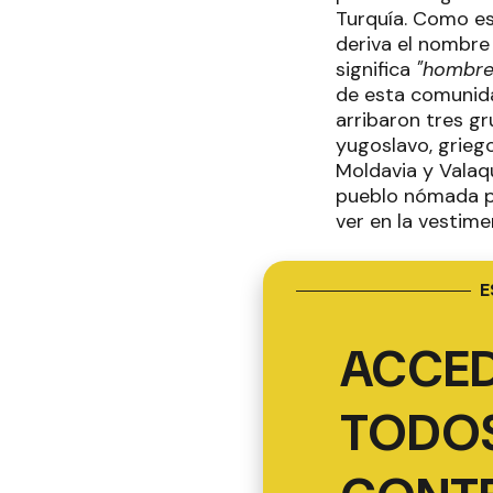
Turquía. Como es
deriva el nombre
significa
"hombre
de esta comunidad
arribaron tres g
yugoslavo, griego
Moldavia y Valaqu
pueblo nómada po
ver en la vestim
E
ACCED
TODOS