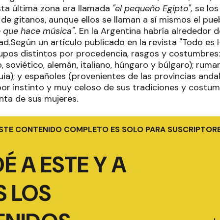
ta última zona era llamada
"el pequeño Egipto",
se los
 de gitanos, aunque ellos se llaman a sí mismos el pu
 que hace música".
En la Argentina habría alrededor 
.Según un artículo publicado en la revista "Todo es Hi
rupos distintos por procedencia, rasgos y costumbres:
, soviético, alemán, italiano, húngaro y búlgaro); ruman
ia); y españoles (provenientes de las provincias anda
r instinto y muy celoso de sus tradiciones y costum
enta de sus mujeres.
STE CONTENIDO COMPLETO ES SOLO PARA SUSCRIPTOR
É A ESTE Y A
 LOS