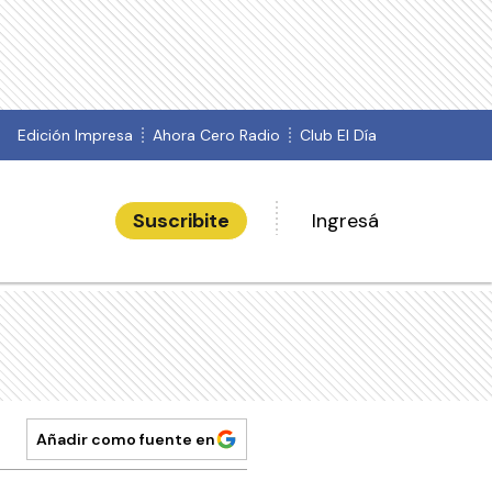
Edición Impresa
Ahora Cero Radio
Club El Día
Suscribite
Ingresá
Añadir como fuente en