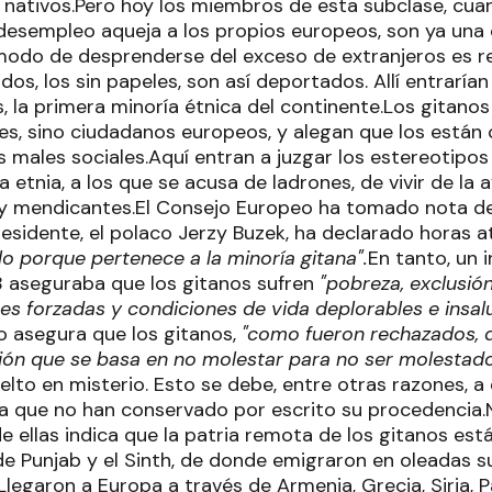
 nativos.Pero hoy los miembros de esta subclase, cu
l desempleo aqueja a los propios europeos, son ya una
modo de desprenderse del exceso de extranjeros es res
s, los sin papeles, son así deportados. Allí entrarían 
 la primera minoría étnica del continente.Los gitanos
es, sino ciudadanos europeos, y alegan que los están 
s males sociales.Aquí entran a juzgar los estereotipos
etnia, a los que se acusa de ladrones, de vivir de la a
 mendicantes.El Consejo Europeo ha tomado nota del
residente, el polaco Jerzy Buzek, ha declarado horas 
o porque pertenece a la minoría gitana".
En tanto, un 
 aseguraba que los gitanos sufren
"pobreza, exclusión
es forzadas y condiciones de vida deplorables e insal
 asegura que los gitanos,
"como fueron rechazados, d
sión que se basa en no molestar para no ser molestado
lto en misterio. Esto se debe, entre otras razones, a
a que no han conservado por escrito su procedencia.
e ellas indica que la patria remota de los gitanos está
 de Punjab y el Sinth, de donde emigraron en oleadas s
.Llegaron a Europa a través de Armenia, Grecia, Siria, Pa