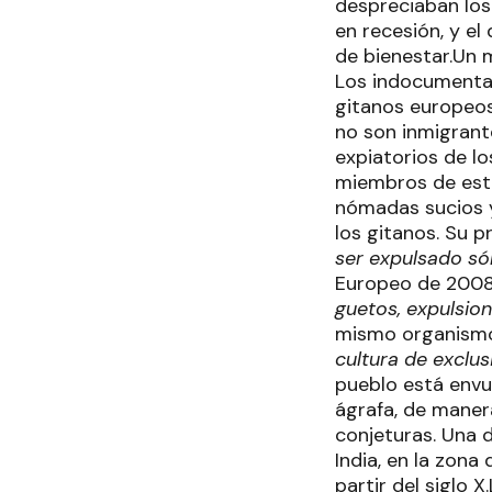
despreciaban los
en recesión, y e
de bienestar.Un 
Los indocumentado
gitanos europeos,
no son inmigrant
expiatorios de lo
miembros de esta 
nómadas sucios y
los gitanos. Su p
ser expulsado sól
Europeo de 2008
guetos, expulsion
mismo organismo
cultura de exclu
pueblo está envue
ágrafa, de maner
conjeturas. Una d
India, en la zona
partir del siglo X