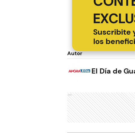
CONT
EXCLU
Suscribite 
los benefic
Autor
El Día de G
Ads