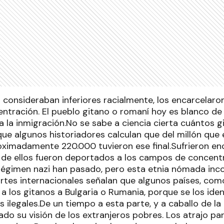
s consideraban inferiores racialmente, los encarcelar
tración. El pueblo gitano o romaní hoy es blanco de 
 la inmigración.No se sabe a ciencia cierta cuántos g
ue algunos historiadores calculan que del millón que 
roximadamente 220.000 tuvieron ese final.Sufrieron en
s de ellos fueron deportados a los campos de concent
régimen nazi han pasado, pero esta etnia nómada inc
ortes internacionales señalan que algunos países, com
 a los gitanos a Bulgaria o Rumania, porque se los ide
ilegales.De un tiempo a esta parte, y a caballo de la
do su visión de los extranjeros pobres. Los atrajo par