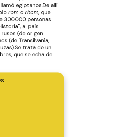
 llamó egiptanos.De allí
eblo
rom
o
rhom,
que
de 300.000 personas
storia", al país
 rusos (de origen
os (de Transilvania,
luzas).Se trata de un
bres, que se echa de
ES