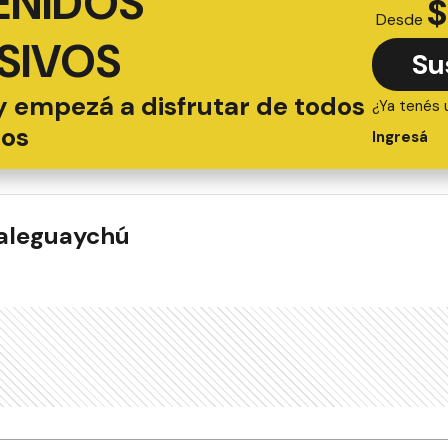
ENIDOS
$
Desde
SIVOS
Su
y empezá a disfrutar de todos
¿Ya tenés 
ios
Ingresá
ualeguaychú