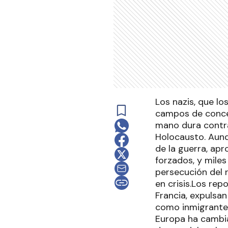
Los nazis, que lo
campos de concen
mano dura contra
Holocausto. Aunq
de la guerra, ap
forzados, y mile
persecución del 
en crisis.Los rep
Francia, expulsan
como inmigrantes 
Europa ha cambia