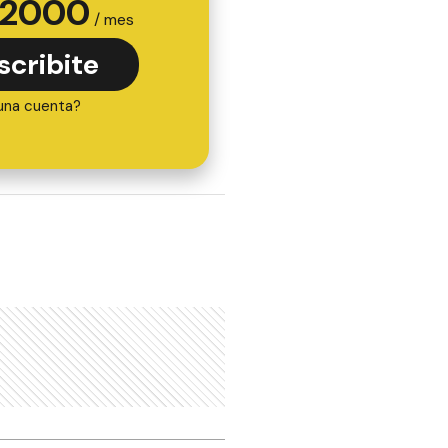
2000
/ mes
scribite
una cuenta?