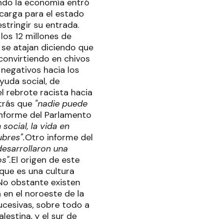
ando la economía entró
 carga para el estado
tringir su entrada.
los 12 millones de
 se atajan diciendo que
convirtiendo en chivos
 negativos hacia los
yuda social, de
 rebrote racista hacia
atrás que
"nadie puede
informe del Parlamento
 social, la vida en
ubres".
Otro informe del
esarrollaron una
s".
El origen de este
 que es una cultura
No obstante existen
 en el noroeste de la
ucesivas, sobre todo a
lestina, y el sur de