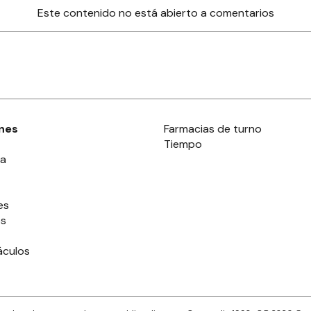
Este contenido no está abierto a comentarios
nes
Farmacias de turno
Tiempo
ia
es
es
áculos