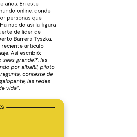
e años. En este
 mundo online, donde
por personas que
Ha nacido así la figura
uerte de líder de
berto Barrera Tyszka,
 reciente artículo
aje. Así escribió
:
 seas grande?’, las
do por albañil, piloto
pregunta, conteste de
galopante, las redes
e vida”.
ES