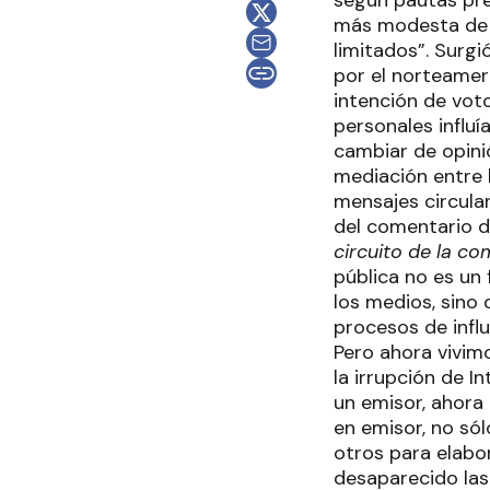
según pautas pre
más modesta de l
limitados”. Surgi
por el norteamer
intención de voto
personales influ
cambiar de opinió
mediación entre 
mensajes circulan
del comentario de
circuito de la c
pública no es un
los medios, sino
procesos de influe
Pero ahora vivim
la irrupción de I
un emisor, ahora 
en emisor, no só
otros para elabo
desaparecido las