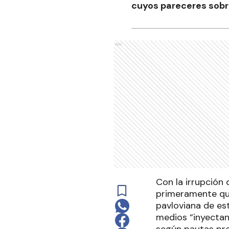
cuyos pareceres sobr
Ads
Con la irrupción 
primeramente que
pavloviana de es
medios “inyectan