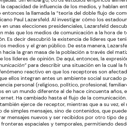
fijadas. Sin embargo, otros estudios empíricos alimen
a capacidad de influencia de los medios, y hablan en
ó entonces la llamada la “teoría del doble flujo de co
icano Paul Lazarsfeld. Al investigar cómo los estadou
 en unas elecciones presidenciales, Lazarsfeld descub
ían más que los medios de comunicación a la hora de 
n. Es decir descubrió la existencia de líderes que ten
los medios y el gran público. De esta manera, Lazarsfe
 hacia la gran masa de la población a través del matiz
 los líderes de opinión. De aquí, entonces, la expresi
omunicación”
para describir una situación en la cual la 
 fenómeno reactivo en que los receptores son afecta
 que ellos integran antes un ambiente social surcado p
ncia personal (religioso, político, profesional, familiar
os en un mundo diferente al de hace cincuenta años, 
nternet. Ha cambiado hasta el flujo de la comunicación
también ejerce de receptor, mientras que a su vez, el
lo de simples mensajes, sino de contenidos, que pueden
rar mensajes nuevos y ser recibidos por otro tipo de 
 fronteras espaciales y temporales, permitiendo desd