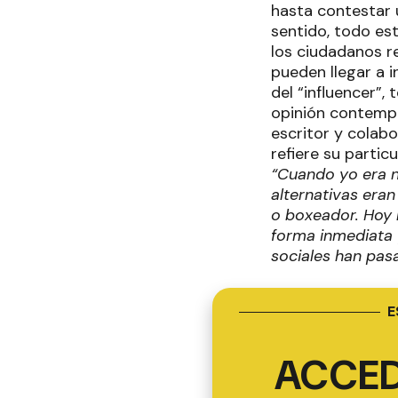
hasta contestar 
sentido, todo es
los ciudadanos r
pueden llegar a i
del “influencer”,
opinión contempor
escritor y colabo
refiere su partic
“Cuando yo era ni
alternativas eran
o boxeador. Hoy 
forma inmediata y
sociales han pas
E
ACCED