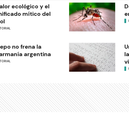
valor ecológico y el
D
nificado mítico del
e
ol
TORIAL
cepo no frena la
U
armanía argentina
l
v
TORIAL