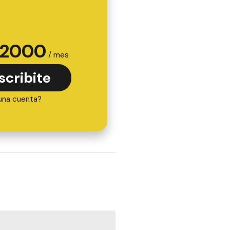
2000
/ mes
scribite
una cuenta?