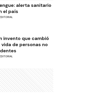
engue: alerta sanitario
n el país
EDITORIAL
n invento que cambió
a vida de personas no
identes
EDITORIAL