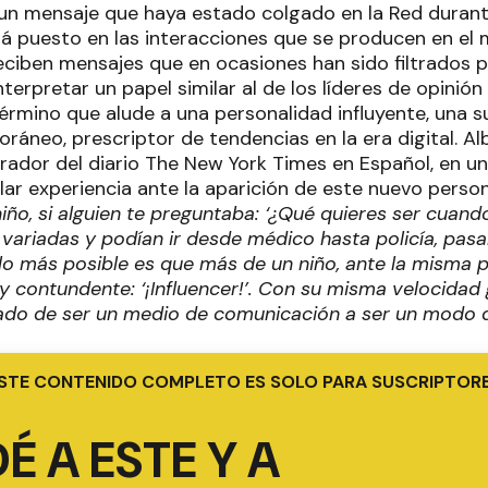
un mensaje que haya estado colgado en la Red durant
tá puesto en las interacciones que se producen en el
eciben mensajes que en ocasiones han sido filtrados 
nterpretar un papel similar al de los líderes de opinión 
 término que alude a una personalidad influyente, una s
áneo, prescriptor de tendencias en la era digital. Al
rador del diario The New York Times en Español, en un
ular experiencia ante la aparición de este nuevo person
ño, si alguien te preguntaba: ‘¿Qué quieres ser cuando
 variadas y podían ir desde médico hasta policía, pasan
lo más posible es que más de un niño, ante la misma 
 contundente: ‘¡Influencer!’. Con su misma velocidad 
ado de ser un medio de comunicación a ser un modo d
STE CONTENIDO COMPLETO ES SOLO PARA SUSCRIPTOR
É A ESTE Y A