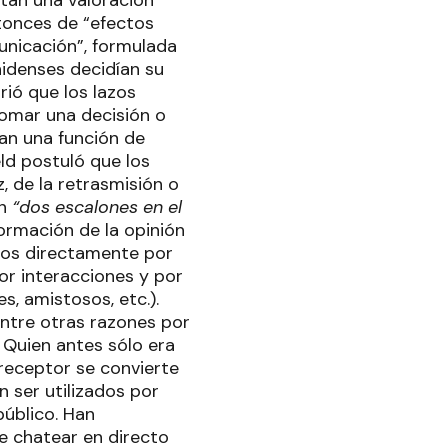
tan una valoración
tonces de “efectos
municación”, formulada
nidenses decidían su
rió que los lazos
tomar una decisión o
ían una función de
ld postuló que los
, de la retrasmisión o
ón
“dos escalones en el
formación de la opinión
dos directamente por
or interacciones y por
es, amistosos, etc.).
entre otras razones por
. Quien antes sólo era
 receptor se convierte
 ser utilizados por
público. Han
e chatear en directo