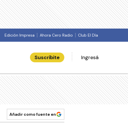
Edición Impresa
Ahora Cero Radio
Club El Día
Suscribite
Ingresá
Añadir como fuente en