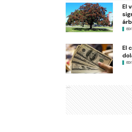
El 
sig
árb
EDI
El 
dol
EDI
Ads