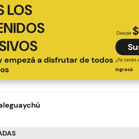
 LOS
ENIDOS
$
Desde
SIVOS
Su
y empezá a disfrutar de todos
¿Ya tenés 
ios
Ingresá
ualeguaychú
ADAS