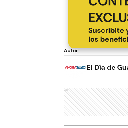
CONT
EXCLU
Suscribite 
los benefic
Autor
El Día de G
Ads