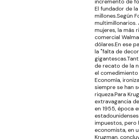
incremento de fo
El fundador de la
millones.Según 
multimillonarios.
mujeres, la más r
comercial Walmar
dólares.En ese p
la "falta de deco
gigantescas.Tant
de recato de la 
el comedimiento
Economía, ironiz
siempre se han s
riqueza.Para Kru
extravagancia de
en 1955, época e
estadounidenses 
impuestos, pero h
economista, en un
Krugman, concluy