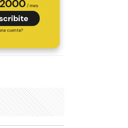
2000
/ mes
scribite
una cuenta?