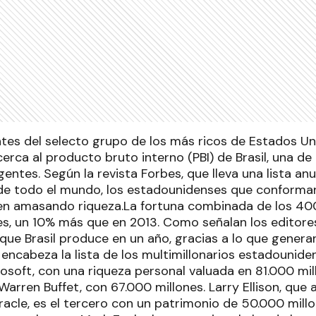
tes del selecto grupo de los más ricos de Estados Un
erca al producto bruto interno (PBI) de Brasil, una de
tes. Según la revista Forbes, que lleva una lista anu
 de todo el mundo, los estadounidenses que conforman
en amasando riqueza.La fortuna combinada de los 400
es, un 10% más que en 2013. Como señalan los editores
 que Brasil produce en un año, gracias a lo que genera
encabeza la lista de los multimillonarios estadounidens
osoft, con una riqueza personal valuada en 81.000 mil
 Warren Buffet, con 67.000 millones. Larry Ellison, que 
racle, es el tercero con un patrimonio de 50.000 mill