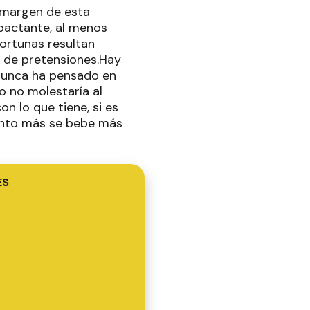
l margen de esta
mpactante, al menos
fortunas resultan
te de pretensiones.Hay
 nunca ha pensado en
co no molestaría al
n lo que tiene, si es
uanto más se bebe más
ES