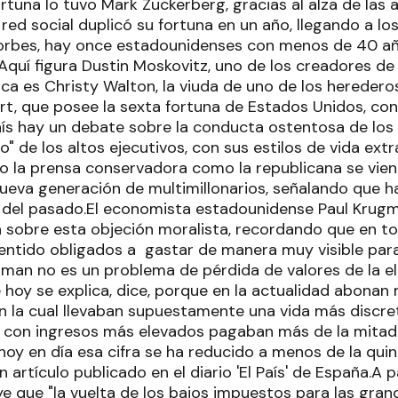
rtuna lo tuvo Mark Zuckerberg, gracias al alza de las
 red social duplicó su fortuna en un año, llegando a l
Forbes, hay once estadounidenses con menos de 40 a
 Aquí figura Dustin Moskovitz, uno de los creadores de
ica es Christy Walton, la viuda de uno de los heredero
t, que posee la sexta fortuna de Estados Unidos, con
aís hay un debate sobre la conducta ostentosa de los
ro" de los altos ejecutivos, con sus estilos de vida ex
o la prensa conservadora como la republicana se vien
nueva generación de multimillonarios, señalando que h
 del pasado.El economista estadounidense Paul Krugm
a sobre esta objeción moralista, recordando que en to
entido obligados a gastar de manera muy visible par
gman no es un problema de pérdida de valores de la el
 hoy se explica, dice, porque en la actualidad abona
n la cual llevaban supuestamente una vida más discre
con ingresos más elevados pagaban más de la mitad 
oy en día esa cifra se ha reducido a menos de la quint
 artículo publicado en el diario 'El País' de España.A p
e que "la vuelta de los bajos impuestos para las gran