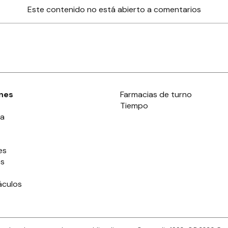
Este contenido no está abierto a comentarios
nes
Farmacias de turno
Tiempo
ia
es
es
áculos