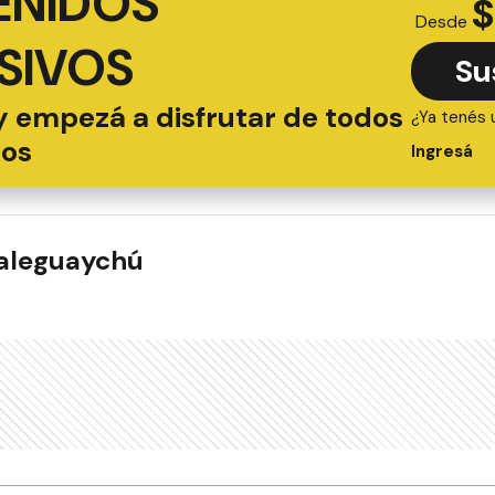
ENIDOS
$
Desde
SIVOS
Su
y empezá a disfrutar de todos
¿Ya tenés 
ios
Ingresá
ualeguaychú