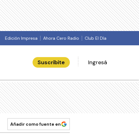
Edición Impresa
Ahora Cero Radio
Club El Día
Suscribite
Ingresá
Añadir como fuente en