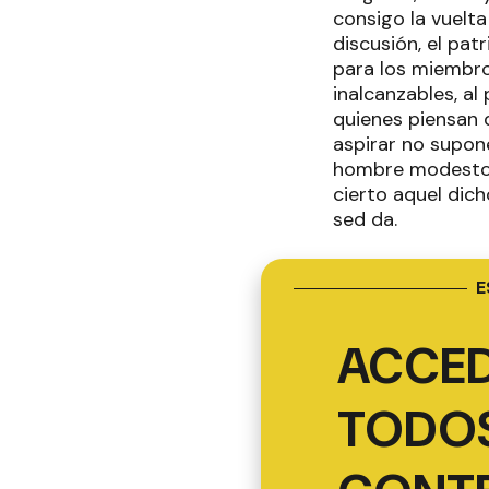
consigo la vuelta
discusión, el pa
para los miembro
inalcanzables, al
quienes piensan 
aspirar no supone
hombre modesto.Si
cierto aquel dic
sed da.
E
ACCED
TODOS