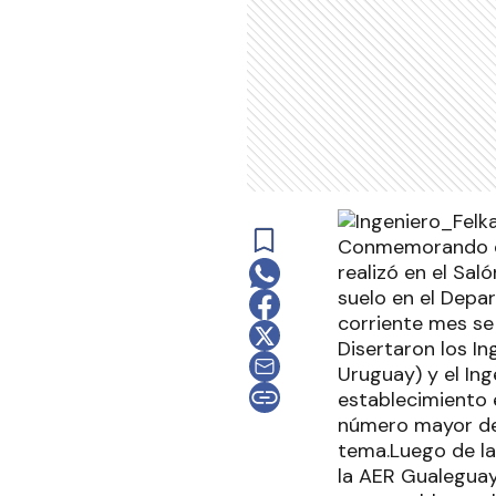
Conmemorando el 
realizó en el Sal
suelo en el Depa
corriente mes se 
Disertaron los I
Uruguay) y el In
establecimiento 
número mayor de 
tema.Luego de la
la AER Gualeguayc