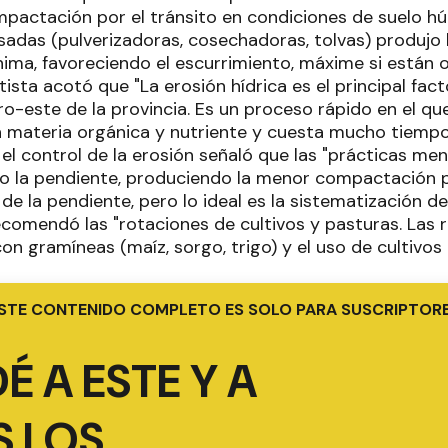
ompactación por el tránsito en condiciones de suelo
adas (pulverizadoras, cosechadoras, tolvas) produjo h
ínima, favoreciendo el escurrimiento, máxime si están 
ista acotó que "La erosión hídrica es el principal fa
ro-este de la provincia. Es un proceso rápido en el que
n materia orgánica y nutriente y cuesta mucho tiempo
el control de la erosión señaló que las "prácticas me
 la pendiente, produciendo la menor compactación po
r de la pendiente, pero lo ideal es la sistematización d
ecomendó las "rotaciones de cultivos y pasturas. Las 
on gramíneas (maíz, sorgo, trigo) y el uso de cultivos
STE CONTENIDO COMPLETO ES SOLO PARA SUSCRIPTOR
É A ESTE Y A
 LOS