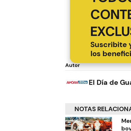
CONT
EXCLU
Suscribite 
los benefic
Autor
El Día de G
NOTAS RELACION
Men
bov