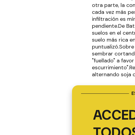
otra parte, la c
cada vez más pes
infiltración es m
pendiente.De Batt
suelos en el cent
suelo más rica e
puntualizó.Sobre 
sembrar cortando
"fuellado" a favo
escurrimiento".R
alternando soja c
E
ACCED
TODOS