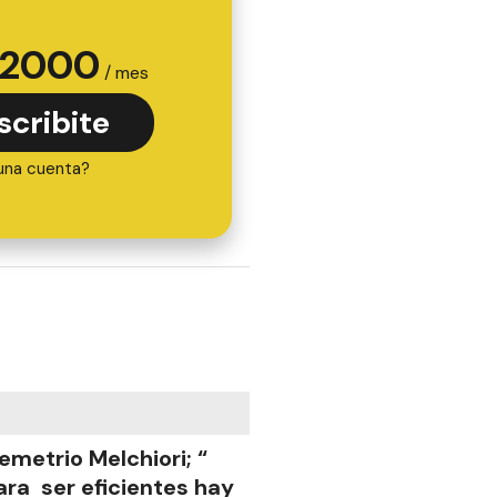
2000
/ mes
scribite
una cuenta?
emetrio Melchiori; “
ara ser eficientes hay