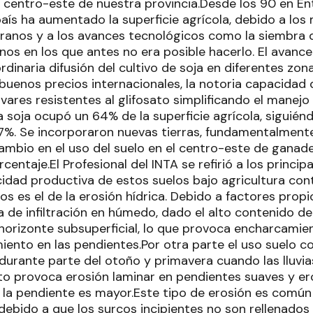
l centro-este de nuestra provincia.Desde los 90 en En
aís ha aumentado la superficie agrícola, debido a los
 granos y a los avances tecnológicos como la siembra 
os en los que antes no era posible hacerlo. El avance 
rdinaria difusión del cultivo de soja en diferentes zo
buenos precios internacionales, la notoria capacidad 
ivares resistentes al glifosato simplificando el manejo 
soja ocupó un 64% de la superficie agrícola, siguiénd
 7%. Se incorporaron nuevas tierras, fundamentalmente
ambio en el uso del suelo en el centro-este de ganade
centaje.El Profesional del INTA se refirió a los princip
idad productiva de estos suelos bajo agricultura con
os es el de la erosión hídrica. Debido a factores propi
 de infiltración en húmedo, dado el alto contenido de 
horizonte subsuperficial, lo que provoca encharcamien
iento en las pendientes.Por otra parte el uso suelo c
urante parte del otoño y primavera cuando las lluvia
to provoca erosión laminar en pendientes suaves y er
la pendiente es mayor.Este tipo de erosión es comú
debido a que los surcos incipientes no son rellenados 