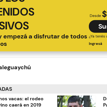
ENIDOS
$
Desde
SIVOS
Su
y empezá a disfrutar de todos
¿Ya tenés 
ios
Ingresá
ualeguaychú
ADAS
os vacas: el rodeo
D
ino caerá en 2019
P