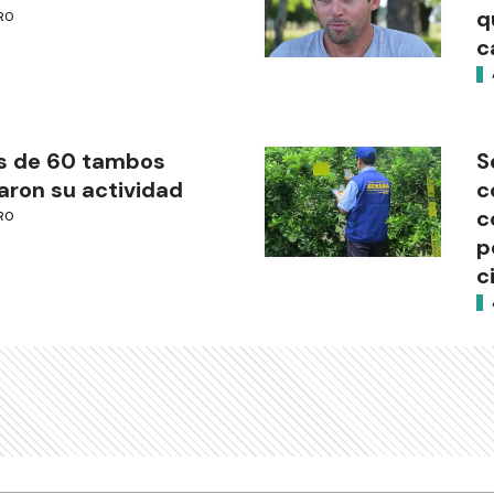
q
RO
c
s de 60 tambos
S
aron su actividad
c
c
RO
p
c