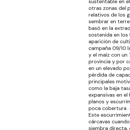
sustentable en e
otras zonas del p
relativos de los
sembrar en terren
basó en la extrao
sostenida en los 
aparición de cult
campaña 09/10 la 
y el maíz con un
provincia y por c
en un elevado por
pérdida de capac
principales motiv
como la baja tasa
expansivas en el 
planos y escurrim
poca cobertura d
Este escurrimien
cárcavas cuando 
siembra directa, 