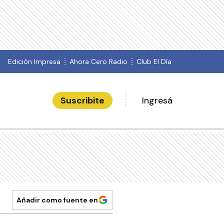
Edición Impresa
Ahora Cero Radio
Club El Día
Suscribite
Ingresá
Añadir como fuente en