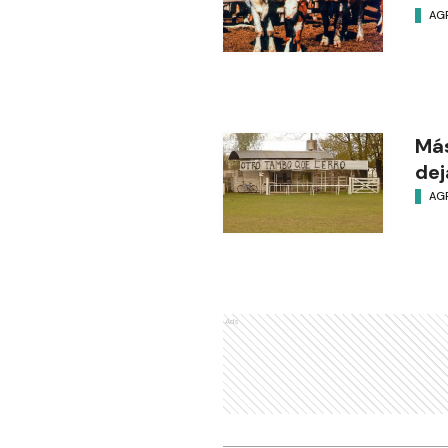
AG
Má
dej
AG
Ads