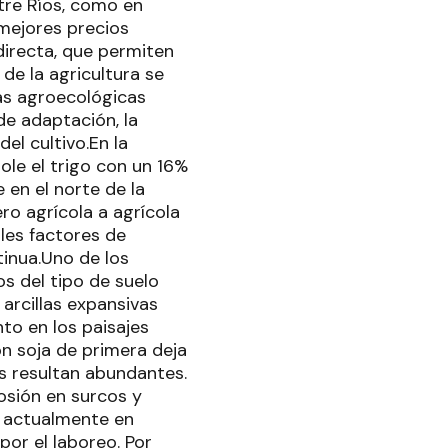
tre Ríos, como en
 mejores precios
directa, que permiten
de la agricultura se
nas agroecológicas
de adaptación, la
del cultivo.En la
ole el trigo con un 16%
 en el norte de la
ro agrícola a agrícola
ales factores de
tinua.Uno de los
os del tipo de suelo
arcillas expansivas
to en los paisajes
on soja de primera deja
s resultan abundantes.
osión en surcos y
n actualmente en
por el laboreo. Por