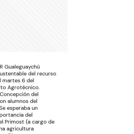
AER Gualeguaychú
sustentable del recurso
l martes 6 del
tuto Agrotécnico.
 Concepción del
ron alumnos del
 Se esperaba un
portancia del
el Primost (a cargo de
na agricultura