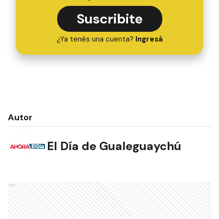
Suscribite
¿Ya tenés una cuenta?
Ingresá
Autor
El Día de Gualeguaychú
Ads