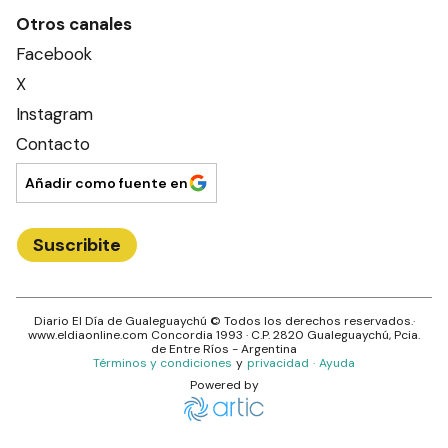
Otros canales
Facebook
X
Instagram
Contacto
Añadir como fuente en
Suscribite
Diario El Día de Gualeguaychú
© Todos los derechos reservados.·
www.
eldiaonline.com
Concordia 1993
· C.P.
2820
Gualeguaychú
, Pcia.
de
Entre Ríos
- Argentina
Términos y condiciones
y
privacidad
·
Ayuda
Powered by