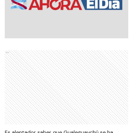
Ads
Es alentador saber que Gualeguaychú se ha