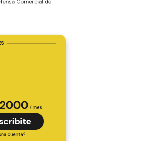
Defensa Comercial de
ES
2000
/ mes
scribite
una cuenta?