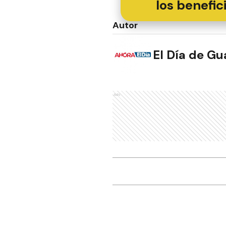
los benefic
Autor
El Día de G
Ads