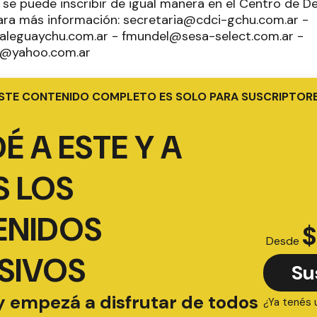
 se puede inscribir de igual manera en el Centro de 
ara más información: secretaria@cdci-gchu.com.ar -
aleguaychu.com.ar - fmundel@sesa-select.com.ar -
ir@yahoo.com.ar
STE CONTENIDO COMPLETO ES SOLO PARA SUSCRIPTOR
É A ESTE Y A
 LOS
ENIDOS
$
Desde
SIVOS
Su
y empezá a disfrutar de todos
¿Ya tenés 