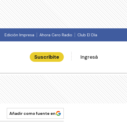
Edición Impresa
Ahora Cero Radio
Club El Día
Suscribite
Ingresá
Añadir como fuente en