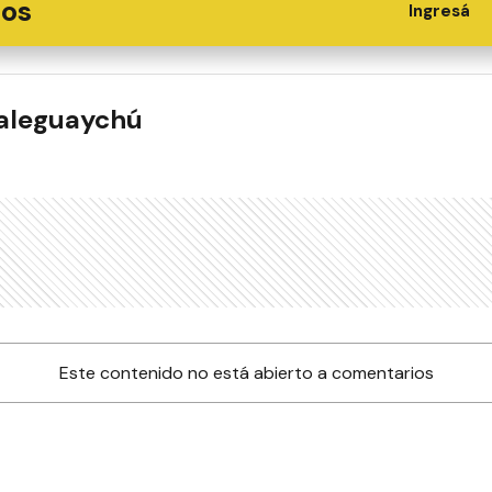
ios
Ingresá
ualeguaychú
Este contenido no está abierto a comentarios