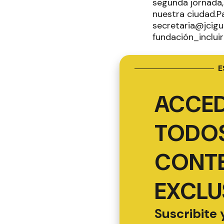
segunda jornada,
nuestra ciudad.P
secretaria@jcigu
fundación_inclu
E
ACCED
TODOS
CONT
EXCLU
Suscribite 