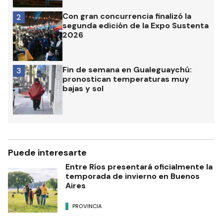
Con gran concurrencia finalizó la
2
segunda edición de la Expo Sustenta
2026
Fin de semana en Gualeguaychú:
3
pronostican temperaturas muy
bajas y sol
Puede interesarte
Entre Ríos presentará oficialmente la
temporada de invierno en Buenos
Aires
PROVINCIA