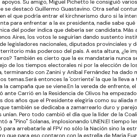
apoyos. Su amigo, Miguel Pichetto le consiguió vario
que se destacó Guillermo Guastavino. Otra señal contu
n el que podría entrar el kirchnerismo duro si la inte
inta para enfrentar a la ex presidenta, nadie sabe qué v
mica del poder indica que debería ser candidata. Más 
enos Aires, los votos le seguirían dando sustento insti
e legisladores nacionales, diputados provinciales y d
territorio más poderoso del país. A esta altura, ¿le i
ueros? También es cierto que la ex mandataria nunca s
jo de los tiempos electorales ni por la elección de l
a, terminando con Zanini y Aníbal Fernández ha dado
s temas.Será entonces la 'corriente' la que la lleva a 
 la campaña que se viene.En la vereda de enfrente, el
ó ante Carrió en la Residencia de Olivos ha empezado 
s dos años que el Presidente elegiría como su aliada 
, que también se dedicaba a zamarrearlo duro y parejo
s unían. Pero todo cambió el día que la líder de la Coal
antó a "Pino" Solanas, implosionando UNEN.El tiempo les
 para arrebatarle al FPV no sólo la Nación sino la est
ro que para eso contaron con la estrella de María Euge