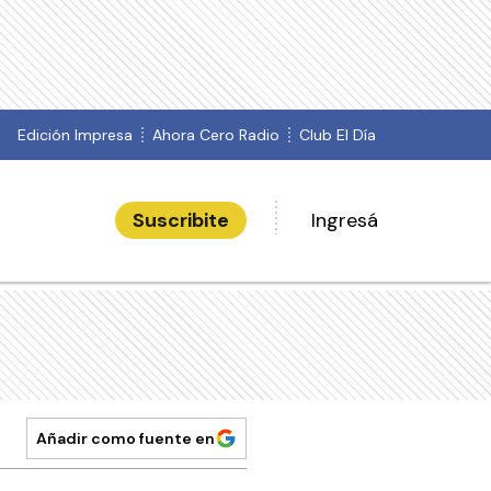
Edición Impresa
Ahora Cero Radio
Club El Día
Suscribite
Ingresá
Añadir como fuente en