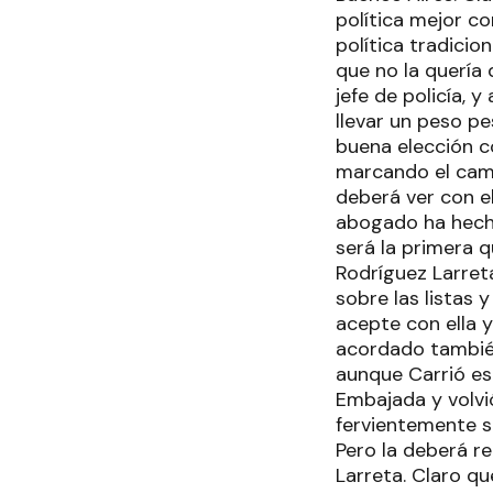
política mejor co
política tradicio
que no la quería 
jefe de policía, y
llevar un peso pe
buena elección c
marcando el camin
deberá ver con e
abogado ha hecho
será la primera 
Rodríguez Larreta
sobre las listas
acepte con ella y
acordado también
aunque Carrió es 
Embajada y volvió
fervientemente s
Pero la deberá re
Larreta. Claro qu