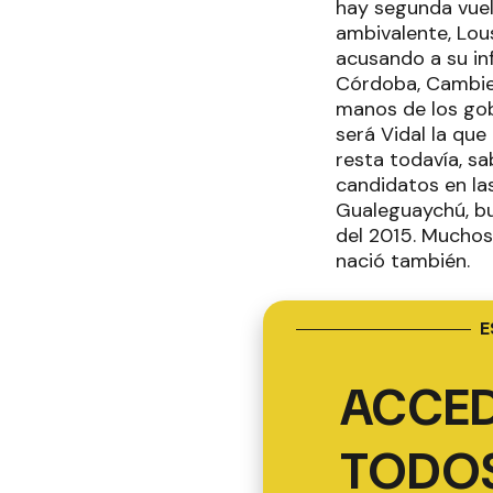
hay segunda vuelt
ambivalente, Lou
acusando a su in
Córdoba, Cambiem
manos de los gob
será Vidal la que
resta todavía, sa
candidatos en las
Gualeguaychú, bu
del 2015. Muchos
nació también.
E
ACCED
TODOS