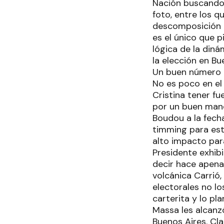
Nación buscando 
foto, entre los 
descomposición e
es el único que p
lógica de la diná
la elección en Bu
Un buen número d
No es poco en el 
Cristina tener f
por un buen mane
Boudou a la fech
timming para esto
alto impacto para
Presidente exhibi
decir hace apena
volcánica Carrió
electorales no lo
carterita y lo pl
Massa les alcanzó
Buenos Aires. Cla