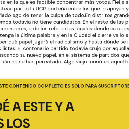
a en la que es factible concentrar más votos. Fiel a s
steau partió la UCR porteña entre los que lo apoyan y 
flado ego de tener la culpa de todo.En distritos gra
os todavía no tiene candidatos. En el resto de las pr
ernadores, o de los referentes locales donde es opos
 tenga la última palabra y en la Ciudad el cierre ya lo
ber qué papel jugará el radicalismo y hasta dónde se 
 listas. El centenario partido todavía cruje por aquell
scando su nuevo papel, en el sistema de partidos que
 aún no se han percatado. Algo viejo murió en aquel b
STE CONTENIDO COMPLETO ES SOLO PARA SUSCRIPTOR
É A ESTE Y A
 LOS