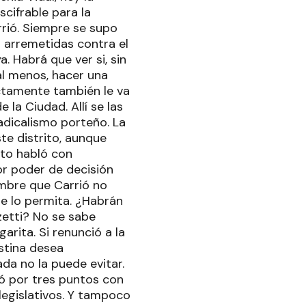
scifrable para la
arrió. Siempre se supo
s arremetidas contra el
a. Habrá que ver si, sin
 al menos, hacer una
ectamente también le va
la Ciudad. Allí se las
adicalismo porteño. La
te distrito, aunque
sto habló con
or poder de decisión
ombre que Carrió no
se lo permita. ¿Habrán
zetti? No se sabe
arita. Si renunció a la
istina desea
da no la puede evitar.
ió por tres puntos con
 legislativos. Y tampoco