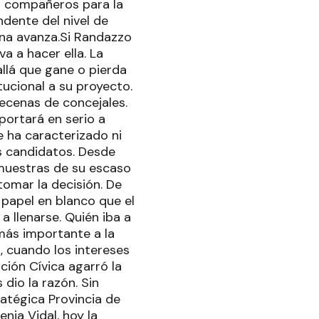
s compañeros para la
ndente del nivel de
rna avanza.Si Randazzo
a a hacer ella. La
allá que gane o pierda
tucional a su proyecto.
ecenas de concejales.
mportará en serio a
e ha caracterizado ni
os candidatos. Desde
 muestras de su escaso
tomar la decisión. De
 papel en blanco que el
a llenarse. Quién iba a
más importante a la
, cuando los intereses
ición Cívica agarró la
 dio la razón. Sin
ratégica Provincia de
nia Vidal, hoy la