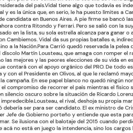
nsiderada del país.Vidal tiene algo que todavía es inde
nal y es la única que, en serio, le ha puesto límites a C
de candidata en Buenos Aires. A pie firme se bancó la
 ahora contra Ritondo y Ferrari. Pero se salió con la suy
sado en la lista, su sola estrella alcanza para ganar o
on Cambiemos. Vidal da sus propias batalles e, indir
o a la Nación.Para Carrió quedó reservada la pelea de 
l díscolo Martín Lousteau, que amaga con romper el r
 las mejores y las peores elecciones de su vida en es
que contará con el apoyo orgánico del PRO. De todo e
 y con el Presidente en Olivos, al que le reclamó may
 y la campaña. En ese papel blanco no quedó ningún n
 el compromiso de recorrer el país mientras el físico 
 silencio oscuro sobre la situación de Ricardo Loren
impredecible.Lousteau, el rival, deshoja su propia marg
 debería ser para ser candidato. El ex ministro de Cr
er Jefe de Gobierno porteño y entiende que esta para
mar. Se ilusiona con el balotaje del 2015 cuando perd
e acá no está en juego la intendencia, sino los cargos