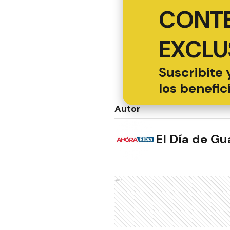
CONT
EXCLU
Suscribite 
los benefic
Autor
El Día de G
Ads