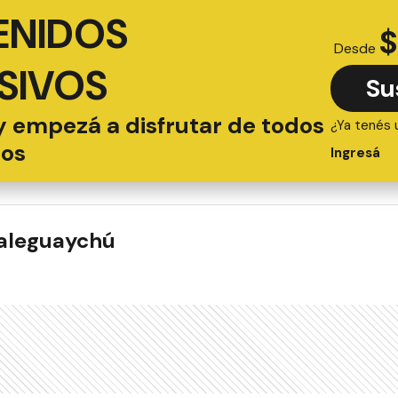
ENIDOS
$
Desde
SIVOS
Su
y empezá a disfrutar de todos
¿Ya tenés 
ios
Ingresá
ualeguaychú