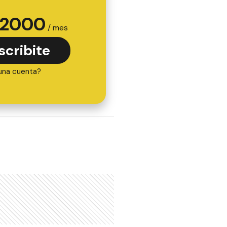
2000
/ mes
scribite
una cuenta?