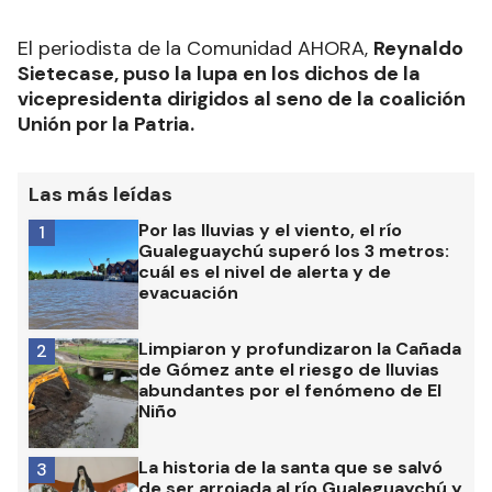
El periodista de la Comunidad AHORA,
Reynaldo
Sietecase, puso la lupa en los dichos de la
vicepresidenta dirigidos al seno de la coalición
Unión por la Patria.
Las más leídas
Por las lluvias y el viento, el río
1
Gualeguaychú superó los 3 metros:
cuál es el nivel de alerta y de
evacuación
Limpiaron y profundizaron la Cañada
2
de Gómez ante el riesgo de lluvias
abundantes por el fenómeno de El
Niño
La historia de la santa que se salvó
3
de ser arrojada al río Gualeguaychú y