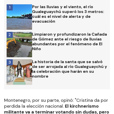
Por las lluvias y el viento, el río
1
Gualeguaychú superó los 3 metros:
cuál es el nivel de alerta y de
evacuación
Limpiaron y profundizaron la Cañada
2
de Gómez ante el riesgo de lluvias
abundantes por el fenómeno de El
Niño
La historia de la santa que se salvó
3
de ser arrojada al río Gualeguaychú y
la celebración que harán en su
nombre
Montenegro, por su parte, opinó: "Cristina da por
perdida la elección nacional.
El kirchnerismo
militante va a terminar votando sin dudas, pero