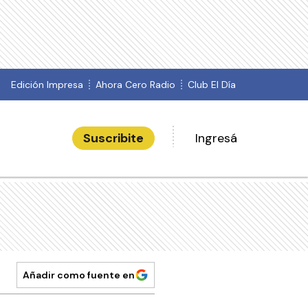
Edición Impresa
Ahora Cero Radio
Club El Día
Suscribite
Ingresá
Añadir como fuente en