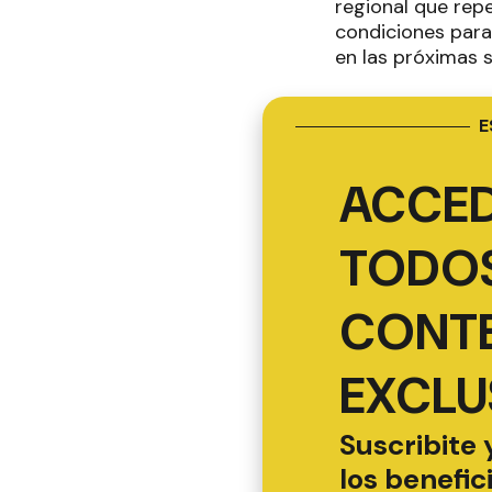
regional que rep
condiciones para
en las próximas 
E
ACCED
TODOS
CONT
EXCLU
Suscribite 
los benefic