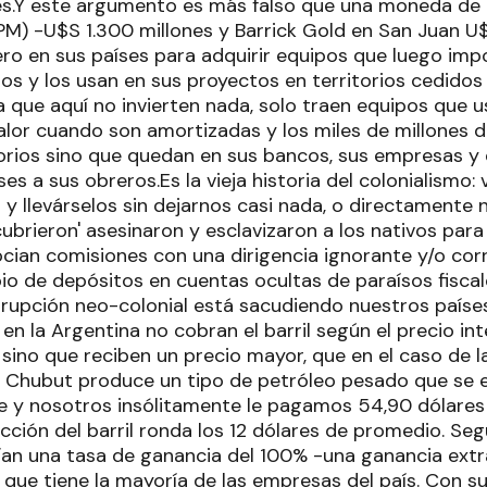
es.Y este argumento es más falso que una moneda de 
M) -U$S 1.300 millones y Barrick Gold en San Juan U$
ero en sus países para adquirir equipos que luego imp
tos y los usan en sus proyectos en territorios cedidos
a que aquí no invierten nada, solo traen equipos que u
valor cuando son amortizadas y los miles de millones 
torios sino que quedan en sus bancos, sus empresas y 
es a sus obreros.Es la vieja historia del colonialismo:
y llevárselos sin dejarnos casi nada, o directamente 
ubrieron' asesinaron y esclavizaron a los nativos para
cian comisiones con una dirigencia ignorante y/o co
o de depósitos en cuentas ocultas de paraísos fisca
rupción neo-colonial está sacudiendo nuestros país
en la Argentina no cobran el barril según el precio in
 sino que reciben un precio mayor, que en el caso de 
. Chubut produce un tipo de petróleo pesado que se 
 y nosotros insólitamente le pagamos 54,90 dólares p
cción del barril ronda los 12 dólares de promedio. Seg
ían una tasa de ganancia del 100% -una ganancia extr
que tiene la mayoría de las empresas del país. Con su