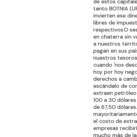
de estos capital
tanto BOTNIA (UP
invierten ese din
libres de impues
respectivos.O se
en chatarra sin 
a nuestros terri
pagan en sus país
nuestros tesoros 
cuando 'nos desc
hoy por hoy nego
derechos a cambi
escándalo de cor
extraen petróleo 
100 a 30 dólares
de 67,50 dólares
mayoritariamente
el costo de extra
empresas recibir
mucho más de la 