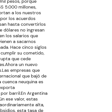
mil pesos, porque
S 5.000 millones,
ortan a los nuestros
 por los acuerdos
san hasta convertirlos
de dólares no ingresan
en los salarios que
 vienen a sacarnos
nada. Hace cinco siglos
 cumplir su cometido,
rrupta que cede
les.Ahora un nuevo
es.Las empresas que
ternacional que bajó de
la cuenca neuquina es
exporta
or barril.En Argentina
ún ese valor, estas
aordinariamente alta,
bsidios, esta tasa de