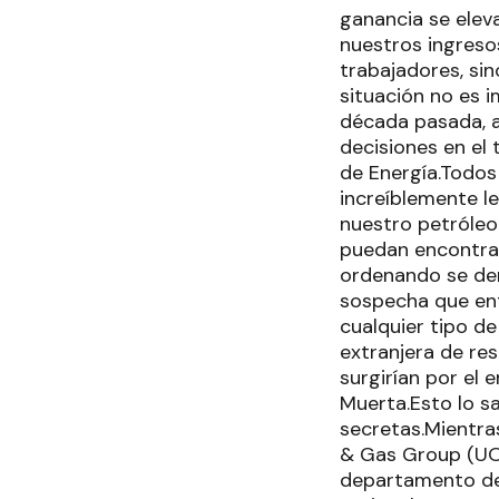
ganancia se ele
nuestros ingreso
trabajadores, sin
situación no es 
década pasada, 
decisiones en el
de Energía.Todos
increíblemente l
nuestro petróle
puedan encontrar 
ordenando se den
sospecha que ent
cualquier tipo de 
extranjera de re
surgirían por el 
Muerta.Esto lo s
secretas.Mientra
& Gas Group (UOG
departamento de