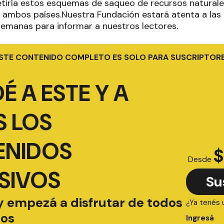
etiría estos esquemas de saqueo de recursos naturale
 ambos países.Nuestra Fundación estará atenta a las
semanas para informar a nuestros lectores.
STE CONTENIDO COMPLETO ES SOLO PARA SUSCRIPTOR
É A ESTE Y A
 LOS
ENIDOS
$
Desde
SIVOS
Su
y empezá a disfrutar de todos
¿Ya tenés 
ios
Ingresá