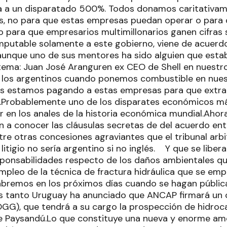
va a un disparatado 500%. Todos donamos caritativam
s, no para que estas empresas puedan operar o para
o para que empresarios multimillonarios ganen cifras si
imputable solamente a este gobierno, viene de acuerdo
aunque uno de sus mentores ha sido alguien que est
 tema: Juan José Aranguren ex CEO de Shell en nuestro
 los argentinos cuando ponemos combustible en nues
es estamos pagando a estas empresas para que extrai
o.Probablemente uno de los disparates económicos m
en los anales de la historia económica mundial.Ahora 
 a conocer las cláusulas secretas de del acuerdo ent
re otras concesiones agraviantes que el tribunal arbi
litigio no sería argentino si no inglés. Y que se libera
sponsabilidades respecto de los daños ambientales q
empleo de la técnica de fractura hidráulica que se em
abremos en los próximos días cuando se hagan pública
s tanto Uruguay ha anunciado que ANCAP firmará un 
G), que tendrá a su cargo la prospección de hidroca
 Paysandú.Lo que constituye una nueva y enorme a