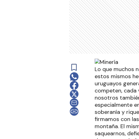
Lo que muchos no
estos mismos he
uruguayos gener
competen, cada v
nosotros también
especialmente en
soberanía y riqu
firmamos con las
montaña. El mismo
saquearnos, defi