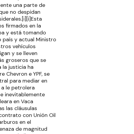
ente una parte de
 que no despidan
derales.[i][i]Esta
s firmados en la
aba y está tomando
 país y actual Ministro
tros vehículos
gan y se lleven
ás groseros que se
la justicia ha
re Chevron e YPF, se
tral para mediar en
 a le petrolera
ue inevitablemente
pleara en Vaca
s las cláusulas
contrato con Unión Oil
rburos en el
menaza de magnitud