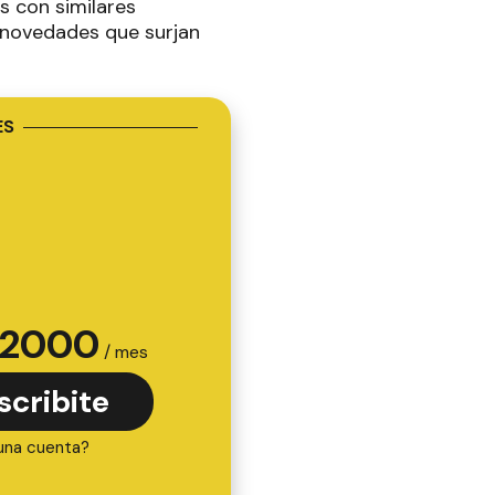
s con similares
 novedades que surjan
ES
2000
/ mes
scribite
una cuenta?