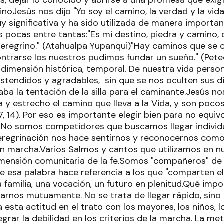
s, dejar lo conocido y abrirse a una promesa que exig
inoJesús nos dijo "Yo soy el camino, la verdad y la vida
 significativa y ha sido utilizada de manera importan
pocas entre tantas:"Es mi destino, piedra y camino, 
y peregrino." (Atahualpa Yupanqui)"Hay caminos que se 
contrarse los nuestros pudimos fundar un sueño." (Pet
dimensión histórica, temporal. De nuestra vida person
tendidos y agradables, sin que se nos oculten sus di
ba la tentación de la silla para el caminante.Jesús no
 y estrecho el camino que lleva a la Vida, y son pocos
, 14). Por eso es importante elegir bien para no equiv
No somos competidores que buscamos llegar individ
peregrinación nos hace sentirnos y reconocernos como
 marcha.Varios Salmos y cantos que utilizamos en n
mensión comunitaria de la fe.Somos "compañeros" de
 esa palabra hace referencia a los que "comparten e
 familia, una vocación, un futuro en plenitud.Qué imp
arnos mutuamente. No se trata de llegar rápido, sino 
sta actitud en el trato con los mayores, los niños, lo
rar la debilidad en los criterios de la marcha. La me