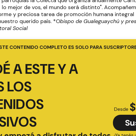
s, parroquias la Colecta que organiza anualmente Cári
as lo mejor de vos, el mundo será distinto". Acompañ
rme y preciosa tarea de promoción humana integral 
nuestro querido país. *O
bispo de Gualeguaychú y pres
oral Social
STE CONTENIDO COMPLETO ES SOLO PARA SUSCRIPTOR
É A ESTE Y A
 LOS
ENIDOS
$
Desde
SIVOS
Su
y empezá a disfrutar de todos
¿Ya tenés 