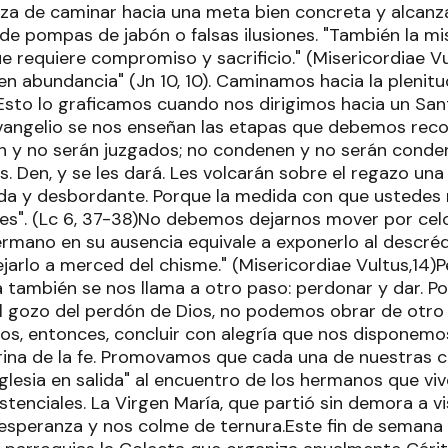
za de caminar hacia una meta bien concreta y alcanz
 de pompas de jabón o falsas ilusiones. "También la m
e requiere compromiso y sacrificio." (Misericordiae Vu
en abundancia" (Jn 10, 10). Caminamos hacia la plenitu
Esto lo graficamos cuando nos dirigimos hacia un Sant
 Evangelio se nos enseñan las etapas que debemos reco
n y no serán juzgados; no condenen y no serán cond
. Den, y se les dará. Les volcarán sobre el regazo un
da y desbordante. Porque la medida con que ustedes
es". (Lc 6, 37-38)No debemos dejarnos mover por celos
ermano en su ausencia equivale a exponerlo al descré
jarlo a merced del chisme." (Misericordiae Vultus,14)P
a también se nos llama a otro paso: perdonar y dar. 
 gozo del perdón de Dios, no podemos obrar de otro
, entonces, concluir con alegría que nos disponemo
rina de la fe. Promovamos que cada una de nuestras
Iglesia en salida" al encuentro de los hermanos que viv
stenciales. La Virgen María, que partió sin demora a vis
 esperanza y nos colme de ternura.Este fin de semana 