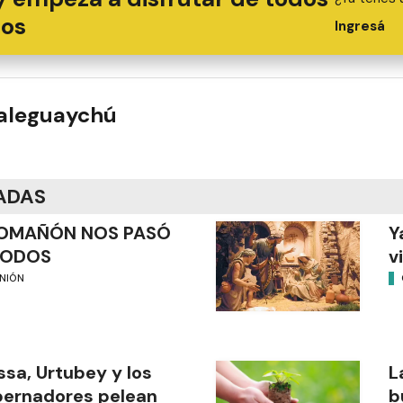
ios
Ingresá
ualeguaychú
ADAS
OMAÑÓN NOS PASÓ
Y
TODOS
v
INIÓN
sa, Urtubey y los
L
ernadores pelean
b