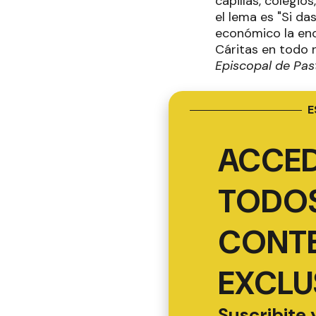
capillas, colegio
el lema es "Si d
económico la eno
Cáritas en todo 
Episcopal de Past
E
ACCED
TODOS
CONT
EXCLU
Suscribite 