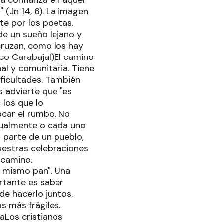
ía confianza en aquel
" (Jn 14, 6). La imagen
te por los poetas.
de un sueño lejano y
cruzan, como los hay
eco Carabajal)El camino
al y comunitaria. Tiene
ficultades. También
s advierte que "es
 los que lo
ocar el rumbo. No
ualmente o cada uno
 parte de un pueblo,
uestras celebraciones
 camino.
l mismo pan". Una
ortante es saber
de hacerlo juntos.
s más frágiles.
taLos cristianos