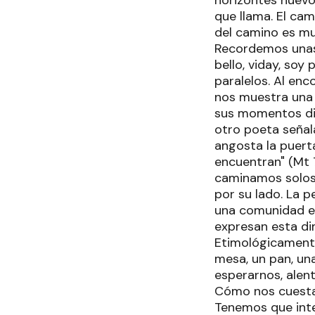
horizontes nuevo
que llama. El cam
del camino es muy
Recordemos unas 
bello, viday, so
paralelos. Al en
nos muestra una 
sus momentos dis
otro poeta señala
angosta la puerta
encuentran" (Mt 7
caminamos solos
por su lado. La 
una comunidad en
expresan esta di
Etimológicamente
mesa, un pan, una
esperarnos, alent
Cómo nos cuesta e
Tenemos que integ