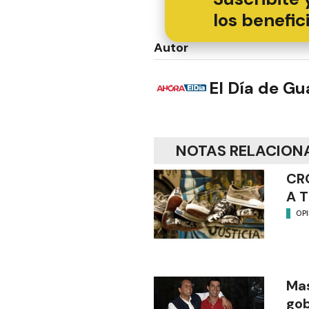
los benefic
Autor
El Día de G
NOTAS RELACION
CR
A 
OP
Mas
gob