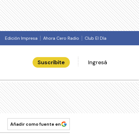
Edición Impresa
Ahora Cero Radio
Club El Día
Suscribite
Ingresá
Añadir como fuente en