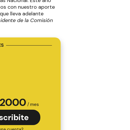
tas Nacional. Este año
emos con nuestro aporte
que lleva adelante
idente de la Comisión
ES
2000
/ mes
scribite
una cuenta?