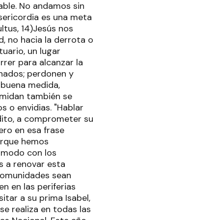
able. No andamos sin
isericordia es una meta
ltus, 14)Jesús nos
d, no hacia la derrota o
uario, un lugar
rrer para alcanzar la
enados; perdonen y
a buena medida,
 midan también se
 o envidias. "Hablar
dito, a comprometer su
ero en esa frase
Porque hemos
 modo con los
s a renovar esta
 comunidades sean
en en las periferias
itar a su prima Isabel,
se realiza en todas las