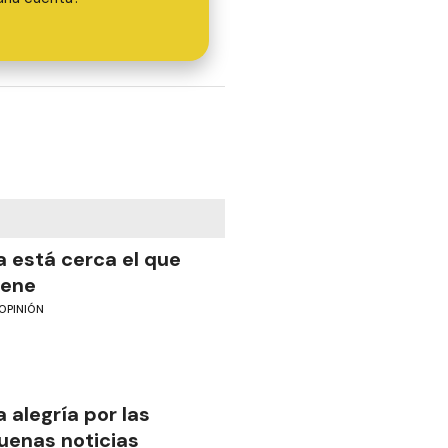
a está cerca el que
iene
OPINIÓN
a alegría por las
uenas noticias