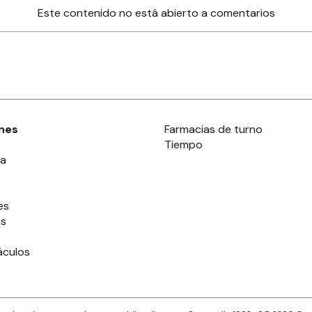
Este contenido no está abierto a comentarios
nes
Farmacias de turno
Tiempo
ia
es
es
áculos