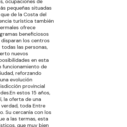
os, ocupaciones de
 más pequeñas situadas
 que de la Costa del
uencia turística también
termales ofrece
ogramas beneficiosos
 disparan los centros
 todas las personas,
ierto nuevos
posibilidades en esta
n funcionamiento de
ciudad, reforzando
 una evolución
isdicción provincial
des.En estos 15 años,
, la oferta de una
 verdad, toda Entre
co. Su cercanía con los
ue a las termas, esta
ísticos, que muy bien