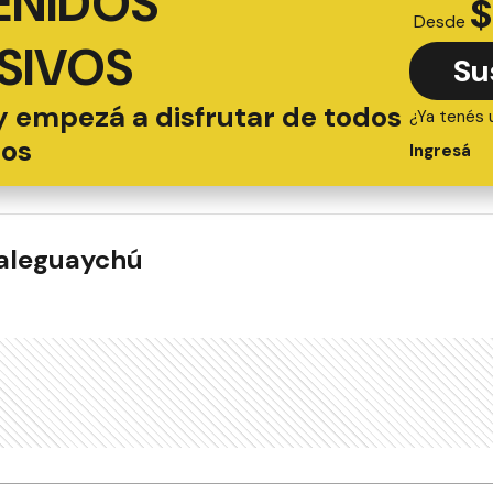
ENIDOS
$
Desde
SIVOS
Su
y empezá a disfrutar de todos
¿Ya tenés 
ios
Ingresá
ualeguaychú