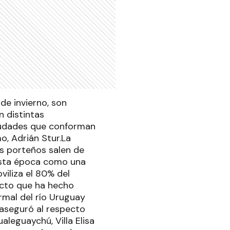
de invierno, son
n distintas
ciudades que conforman
o, Adrián Stur.La
os porteños salen de
 esta época como una
iliza el 80% del
ucto que ha hecho
rmal del río Uruguay
aseguró al respecto
aleguaychú, Villa Elisa