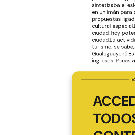
sintetizaba el e
en un imán para d
propuestas ligad
cultural especia
ciudad, hoy pote
ciudad.La activid
turismo, se sabe,
Gualeguaychú.Esta
ingresos. Pocas 
E
ACCED
TODOS