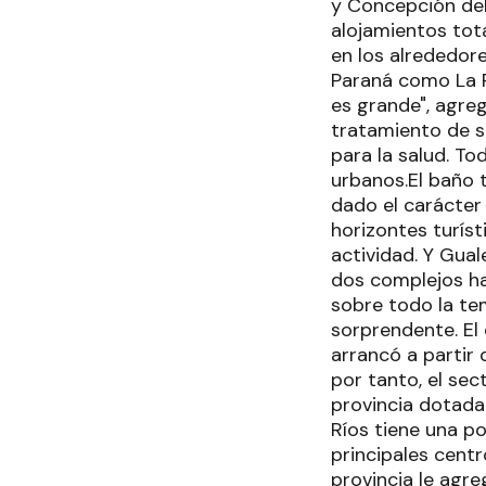
y Concepción del
alojamientos tota
en los alrededor
Paraná como La Pa
es grande", agre
tratamiento de s
para la salud. T
urbanos.El baño 
dado el carácter
horizontes turíst
actividad. Y Gua
dos complejos ha 
sobre todo la tem
sorprendente. El 
arrancó a partir
por tanto, el sec
provincia dotada
Ríos tiene una po
principales centr
provincia le agre