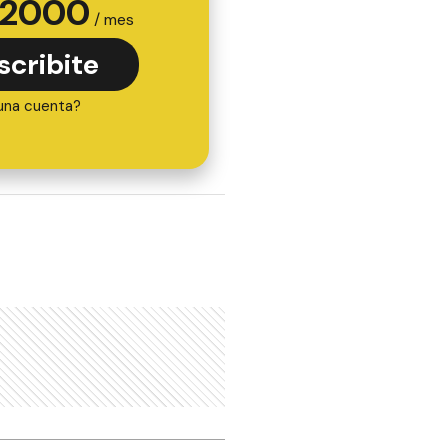
2000
/ mes
scribite
una cuenta?