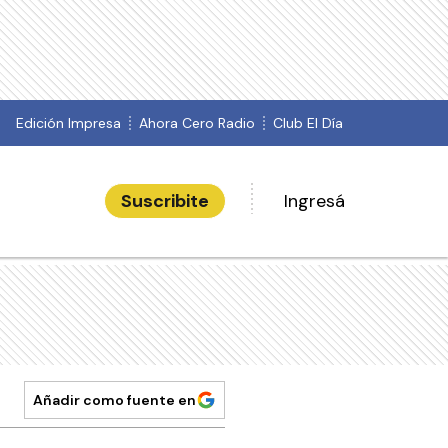
Edición Impresa
Ahora Cero Radio
Club El Día
Suscribite
Ingresá
Añadir como fuente en