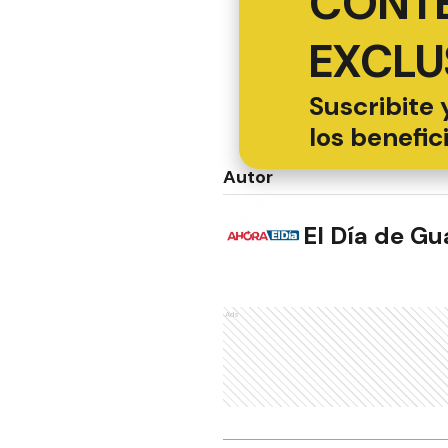
CONT
EXCLU
Suscribite 
los benefic
Autor
El Día de G
Ads