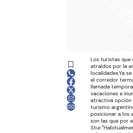
Los turistas que 
atraídos por la 
localidades.Ya s
el corredor terma
llamada temporad
vacaciones e inu
atractiva opción
turismo argentin
posicionar a los 
son las que por 
Stur."Habitualmen