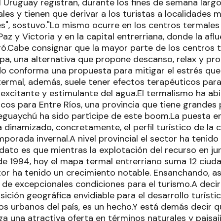
 Uruguay registran, durante los fines de semana larg
les y tienen que derivar a los turistas a localidades
es", sostuvo."Lo mismo ocurre en los centros termales
z y Victoria y en la capital entrerriana, donde la afl
gó.Cabe consignar que la mayor parte de los centros 
pa, una alternativa que propone descanso, relax y pr
odo conforma una propuesta para mitigar el estrés que
termal, además, suele tener efectos terapéuticos para
 excitante y estimulante del agua.El termalismo ha ab
icos para Entre Ríos, una provincia que tiene grandes 
leguaychú ha sido partícipe de este boom.La puesta e
dinamizado, concretamente, el perfil turístico de la 
porada invernal.A nivel provincial el sector ha tenido
dato es que mientras la explotación del recurso en jur
 de 1994, hoy el mapa termal entrerriano suma 12 ciuda
tor ha tenido un crecimiento notable. Ensanchando, así
 de excepcionales condiciones para el turismo.A decir
sición geográfica envidiable para el desarrollo turísti
os urbanos del país, es un hecho.Y está demás decir q
ga una atractiva oferta en términos naturales y paisaj