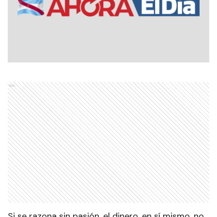
Ads
Si se razona sin pasión, el dinero, en sí mismo, no