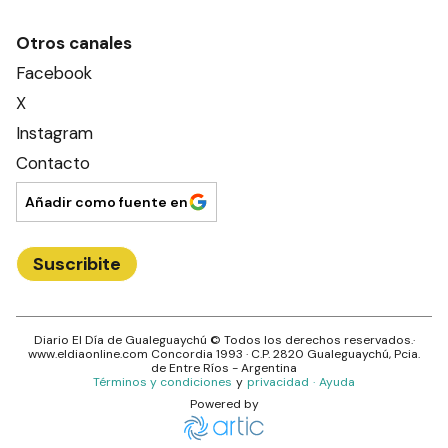
Otros canales
Facebook
X
Instagram
Contacto
Añadir como fuente en
Suscribite
Diario El Día de Gualeguaychú
© Todos los derechos reservados.·
www.
eldiaonline.com
Concordia 1993
· C.P.
2820
Gualeguaychú
, Pcia.
de
Entre Ríos
- Argentina
Términos y condiciones
y
privacidad
·
Ayuda
Powered by