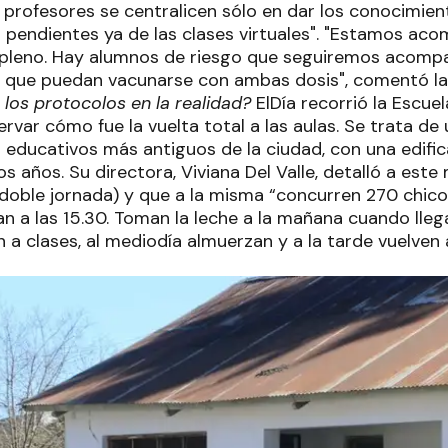
 profesores se centralicen sólo en dar los conocimien
 pendientes ya de las clases virtuales". "Estamos ac
 pleno. Hay alumnos de riesgo que seguiremos acomp
ta que puedan vacunarse con ambas dosis", comentó la
 los protocolos en la realidad?
ElDía recorrió la Escue
rvar cómo fue la vuelta total a las aulas. Se trata de 
 educativos más antiguos de la ciudad, con una edifi
os años. Su directora, Viviana Del Valle, detalló a est
 doble jornada) y que a la misma “concurren 270 chico
n a las 15.30. Toman la leche a la mañana cuando lleg
 a clases, al mediodía almuerzan y a la tarde vuelven