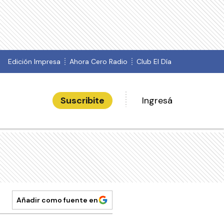
Edición Impresa
Ahora Cero Radio
Club El Día
Suscribite
Ingresá
Añadir como fuente en