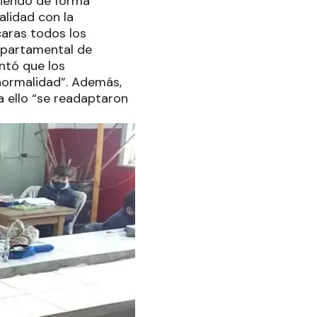
lviendo de forma
alidad con la
caras todos los
epartamental de
ntó que los
 normalidad”. Además,
 ello “se readaptaron