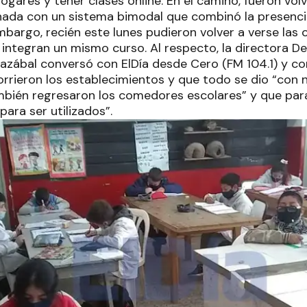
hogares y tener clases online. En el camino, fueron vo
rnada con un sistema bimodal que combinó la presenci
embargo, recién este lunes pudieron volver a verse las 
ntegran un mismo curso. Al respecto, la directora D
razábal conversó con ElDía desde Cero (FM 104.1) y co
orrieron los establecimientos y que todo se dio “con
bién regresaron los comedores escolares” y que para
ara ser utilizados”.