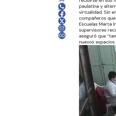
recluirse en sus 
paulatina y alte
virtualidad. Sin 
compañeros que i
Escuelas Marta I
supervisores rec
aseguró que “tam
nuevos espacios p