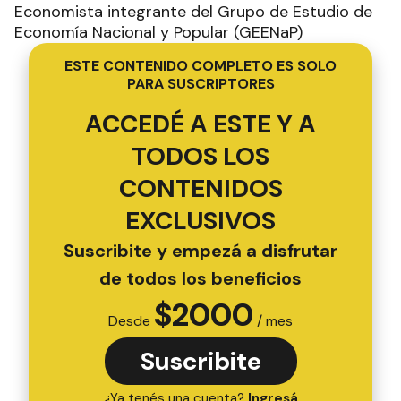
Economista integrante del Grupo de Estudio de
Economía Nacional y Popular (GEENaP)
ESTE CONTENIDO COMPLETO ES SOLO
PARA SUSCRIPTORES
ACCEDÉ A ESTE Y A
TODOS LOS
CONTENIDOS
EXCLUSIVOS
Suscribite y empezá a disfrutar
de todos los beneficios
$
2000
Desde
/ mes
Suscribite
¿Ya tenés una cuenta?
Ingresá