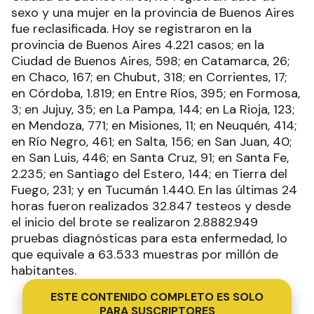
sexo y una mujer en la provincia de Buenos Aires
fue reclasificada. Hoy se registraron en la
provincia de Buenos Aires 4.221 casos; en la
Ciudad de Buenos Aires, 598; en Catamarca, 26;
en Chaco, 167; en Chubut, 318; en Corrientes, 17;
en Córdoba, 1.819; en Entre Ríos, 395; en Formosa,
3; en Jujuy, 35; en La Pampa, 144; en La Rioja, 123;
en Mendoza, 771; en Misiones, 11; en Neuquén, 414;
en Río Negro, 461; en Salta, 156; en San Juan, 40;
en San Luis, 446; en Santa Cruz, 91; en Santa Fe,
2.235; en Santiago del Estero, 144; en Tierra del
Fuego, 231; y en Tucumán 1.440. En las últimas 24
horas fueron realizados 32.847 testeos y desde
el inicio del brote se realizaron 2.8882.949
pruebas diagnósticas para esta enfermedad, lo
que equivale a 63.533 muestras por millón de
habitantes.
ESTE CONTENIDO COMPLETO ES SOLO
PARA SUSCRIPTORES