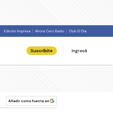
Edición Impresa
Ahora Cero Radio
Club El Día
Suscribite
Ingresá
Añadir como fuente en