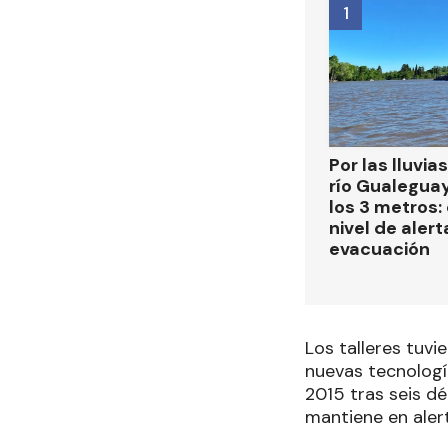
1
Por las lluvias
río Gualegua
los 3 metros: 
nivel de alert
evacuación
Los talleres tuvi
nuevas tecnologí
2015 tras seis d
mantiene en alert