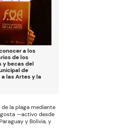
 conocer a los
rios de los
s y becas del
nicipal de
a las Artes y la
e de la plaga mediante
angosta —activo desde
araguay y Bolivia, y