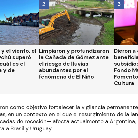
2
3
 y el viento, el
Limpiaron y profundizaron
Dieron a
ychú superó
la Cañada de Gómez ante
beneficia
cuál es el
el riesgo de lluvias
subsidio
a y de
abundantes por el
Fondo Mu
fenómeno de El Niño
Fomento 
Cultura
eron como objetivo fortalecer la vigilancia permanent
as, en un contexto en el que el resurgimiento de la l
écadas de recesión— afecta actualmente a Argentina, P
a a Brasil y Uruguay.