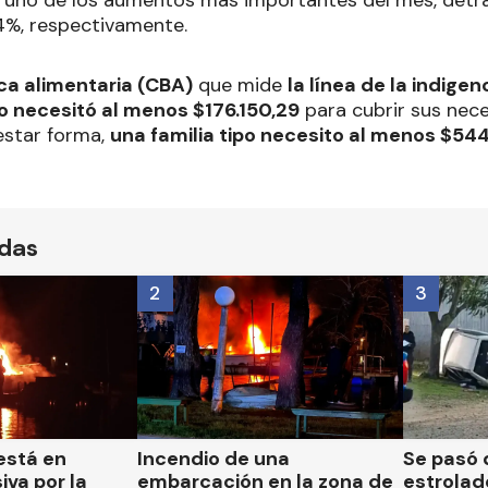
e uno de los aumentos más importantes del mes, det
4%, respectivamente.
ca alimentaria (CBA)
que mide
la línea de la indigen
o necesitó al menos $176.150,29
para cubrir sus nec
 estar forma,
una familia tipo necesito al menos $54
ídas
2
3
está en
Incendio de una
Se pasó 
iva por la
embarcación en la zona de
estrolad