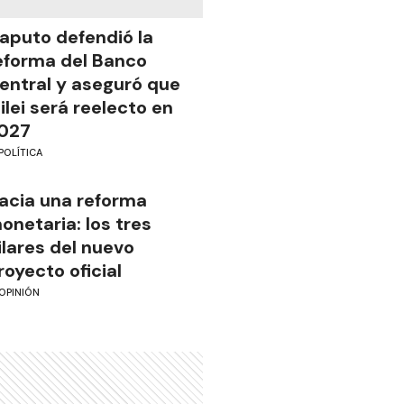
aputo defendió la
eforma del Banco
entral y aseguró que
ilei será reelecto en
027
POLÍTICA
acia una reforma
onetaria: los tres
ilares del nuevo
royecto oficial
OPINIÓN