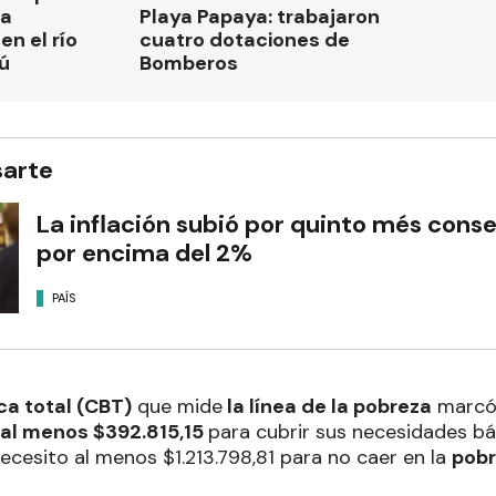
la
Playa Papaya: trabajaron
n el río
cuatro dotaciones de
ú
Bomberos
sarte
La inflación subió por quinto més conse
por encima del 2%
PAÍS
a total (CBT)
que mide
la línea de la pobreza
marcó
 al menos $392.815,15
para cubrir sus necesidades bá
necesito al menos $1.213.798,81 para no caer en la
pob