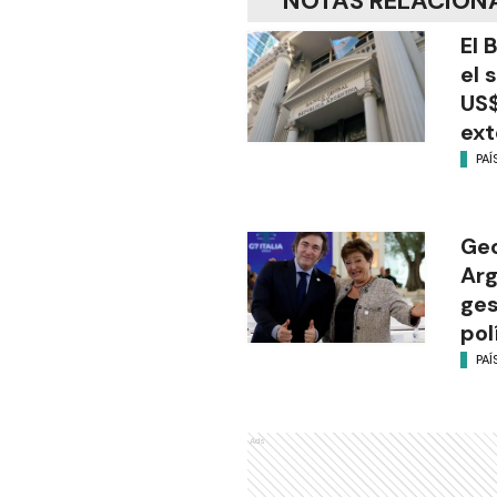
NOTAS RELACION
El 
el 
US$
ext
PAÍ
Geo
Arg
ges
pol
PAÍ
Ads