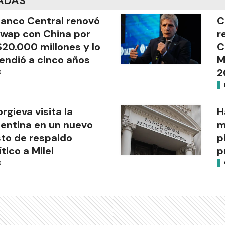
ADAS
Banco Central renovó
C
swap con China por
r
20.000 millones y lo
C
endió a cinco años
M
2
S
rgieva visita la
H
entina en un nuevo
m
to de respaldo
p
ítico a Milei
p
S