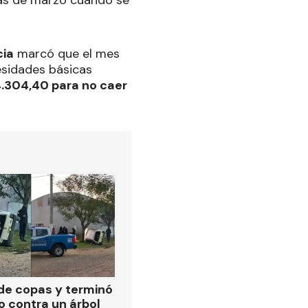
rás de marzo cuando se
cia
marcó que el mes
esidades básicas
4.304,40 para no caer
de copas y terminó
o contra un árbol