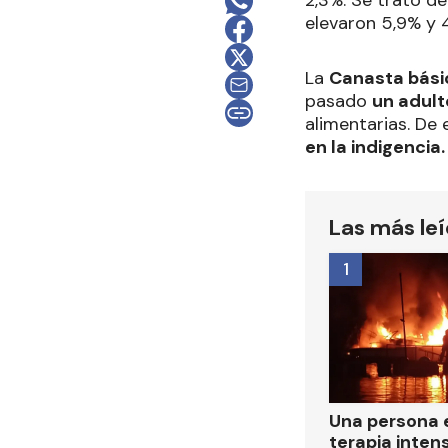
2,3%. Se trató d
elevaron 5,9% y 
La
Canasta bási
pasado
un adult
alimentarias. De
en la indigencia.
Las más le
1
Una persona 
terapia intens