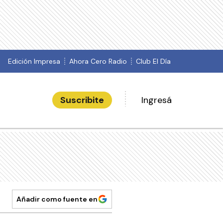
Edición Impresa
Ahora Cero Radio
Club El Día
Suscribite
Ingresá
Añadir como fuente en