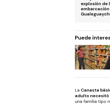
explosión de 
embarcación e
Gualeguaych
Puede intere
La
Canasta básic
adulto necesitó
una familia tipo 