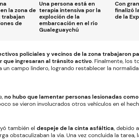
una
Una persona está en
Con gran
en la zona de
terapia intensiva por la
finalizó 
 trabajan
exploción de la
de la Ex
iones de
embarcación en el río
Gualeguaychú
ectivos policiales y vecinos de la zona trabajaron pa
r que ingresaran al tránsito activo
. Finalmente, los 
 un campo lindero, logrando restablecer la normalidad
e,
no hubo que lamentar personas lesionadas como
co se vieron involucrados otros vehículos en el hec
luyó también el
despeje de la cinta asfáltica
, debido 
ga obstaculizaban la vía. Una vez concluida la tarea, 