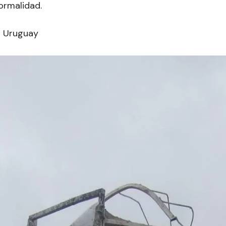
ormalidad.
ío Uruguay