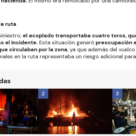
 hacienda.
El mismo era remolcado por una camione
la ruta
iniestro,
el acoplado transportaba cuatro toros, qu
s el incidente.
Esta situación generó
preocupación e
ue circulaban por la zona
, ya que además del vuelco 
ales en la ruta representaba un riesgo adicional para 
ídas
2
3