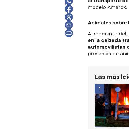
al transporte de
modelo Amarok.
Animales sobre 
Al momento del s
en la calzada tra
automovilistas q
presencia de anim
Las más le
1