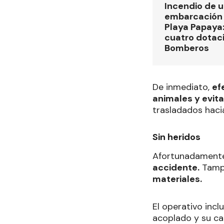
Incendio de 
embarcación 
Playa Papaya:
cuatro dotac
Bomberos
De inmediato,
ef
animales y evita
trasladados hacia
Sin heridos
Afortunadament
accidente.
Tampo
materiales.
El operativo inc
acoplado y su car