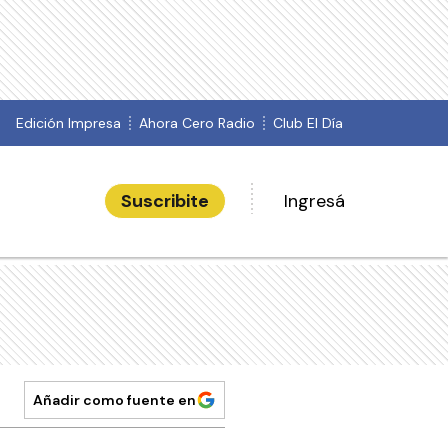
Edición Impresa
Ahora Cero Radio
Club El Día
Suscribite
Ingresá
Añadir como fuente en