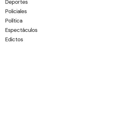
Deportes
Policiales
Política
Espectáculos
Edictos
Farmacias de turno
Tiempo
Otros canales
Facebook
X
Instagram
Contacto